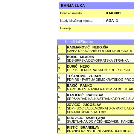
BANJA LUKA
034B001
Biračko mjesto
ADA -1
Naziv biračkog mjesta
Lokacija
Kandidat/Stranka
RADMANOVIĆ NEBOJŠA
1.
SAVEZ NEZAVISNIH SOCIJALDEMOKRATA -
BOSIĆ MLADEN
2.
SDS-SRPSKA DEMOKRATSKA STRANKA
ÐURIĆ NEÐO
3.
DEPOS-DEMOKRATSKI POKRET SRPSKE
TEŠANOVIĆ ZORAN
4.
PDP RS - PARTIJA DEMOKRATSKOG PROG
BAKIĆ RANKO
5.
NARODNA STRANKA RADOM ZA BOLJITAK
KANJERIĆ RADISLAV
6.
SRPSKA RADIKALNA STRANKA DR VOJISLA
JOVIČIĆ JUGOSLAV
7.
SDP - SOCIJALDEMOKRATSKA PARTIJA BO
SOCIJALDEMOKRATI BIH
UDOVIČIĆ SVJETLANA
8.
SVJETLANA UDOVIČIĆ-NEZAVISNI KANDID
RISTIĆ BRANISLAV
9.
BRANISLAV RISTIĆ-NEZAVISNI KANDIDAT