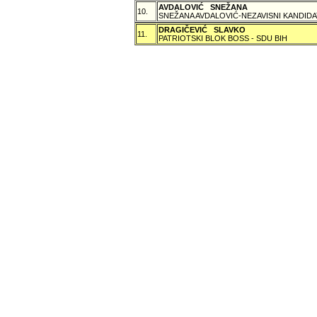
AVDALOVIĆ SNEŽANA
10.
SNEŽANA AVDALOVIĆ-NEZAVISNI KANDIDA
DRAGIČEVIĆ SLAVKO
11.
PATRIOTSKI BLOK BOSS - SDU BIH