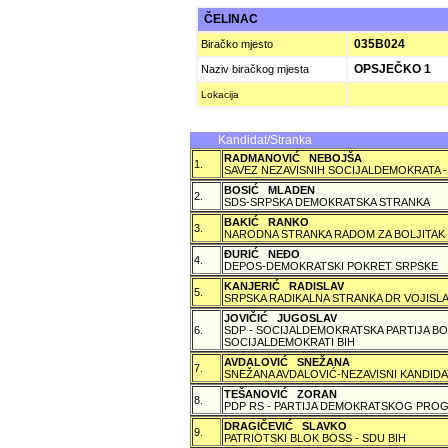
ČELINAC
035B024
Biračko mjesto
OPSJEČKO 1
Naziv biračkog mjesta
Lokacija
Kandidat/Stranka
RADMANOVIĆ NEBOJŠA
1.
SAVEZ NEZAVISNIH SOCIJALDEMOKRATA -
BOSIĆ MLADEN
2.
SDS-SRPSKA DEMOKRATSKA STRANKA
BAKIĆ RANKO
3.
NARODNA STRANKA RADOM ZA BOLJITAK
ÐURIĆ NEÐO
4.
DEPOS-DEMOKRATSKI POKRET SRPSKE
KANJERIĆ RADISLAV
5.
SRPSKA RADIKALNA STRANKA DR VOJISLA
JOVIČIĆ JUGOSLAV
6.
SDP - SOCIJALDEMOKRATSKA PARTIJA BO
SOCIJALDEMOKRATI BIH
AVDALOVIĆ SNEŽANA
7.
SNEŽANA AVDALOVIĆ-NEZAVISNI KANDIDA
TEŠANOVIĆ ZORAN
8.
PDP RS - PARTIJA DEMOKRATSKOG PROG
DRAGIČEVIĆ SLAVKO
9.
PATRIOTSKI BLOK BOSS - SDU BIH