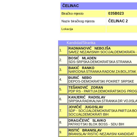
ČELINAC
035B023
Biračko mjesto
ČELINAC 2
Naziv biračkog mjesta
Lokacija
Kandidat/Stranka
RADMANOVIĆ NEBOJŠA
1.
SAVEZ NEZAVISNIH SOCIJALDEMOKRATA -
BOSIĆ MLADEN
2.
SDS-SRPSKA DEMOKRATSKA STRANKA
BAKIĆ RANKO
3.
NARODNA STRANKA RADOM ZA BOLJITAK
ÐURIĆ NEÐO
4.
DEPOS-DEMOKRATSKI POKRET SRPSKE
TEŠANOVIĆ ZORAN
5.
PDP RS - PARTIJA DEMOKRATSKOG PROG
KANJERIĆ RADISLAV
6.
SRPSKA RADIKALNA STRANKA DR VOJISLA
JOVIČIĆ JUGOSLAV
7.
SDP - SOCIJALDEMOKRATSKA PARTIJA BO
SOCIJALDEMOKRATI BIH
DRAGIČEVIĆ SLAVKO
8.
PATRIOTSKI BLOK BOSS - SDU BIH
RISTIĆ BRANISLAV
9.
BRANISLAV RISTIĆ-NEZAVISNI KANDIDAT