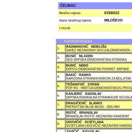
ČELINAC
035B022
Biračko mjesto
MILOŠEVO
Naziv biračkog mjesta
Lokacija
Kandidat/Stranka
RADMANOVIĆ NEBOJŠA
1.
SAVEZ NEZAVISNIH SOCIJALDEMOKRATA -
BOSIĆ MLADEN
2.
SDS-SRPSKA DEMOKRATSKA STRANKA
ÐURIĆ NEÐO
3.
DEPOS-DEMOKRATSKI POKRET SRPSKE
BAKIĆ RANKO
4.
NARODNA STRANKA RADOM ZA BOLJITAK
TEŠANOVIĆ ZORAN
5.
PDP RS - PARTIJA DEMOKRATSKOG PROG
KANJERIĆ RADISLAV
6.
SRPSKA RADIKALNA STRANKA DR VOJISLA
DRAGIČEVIĆ SLAVKO
7.
PATRIOTSKI BLOK BOSS - SDU BIH
RISTIĆ BRANISLAV
8.
BRANISLAV RISTIĆ-NEZAVISNI KANDIDAT
UDOVIČIĆ SVJETLANA
9.
SVJETLANA UDOVIČIĆ-NEZAVISNI KANDID
JOVIČIĆ JUGOSLAV