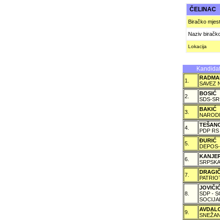
ČELINAC
Biračko mjes
Naziv biračk
Lokacija
Kandidat
RADMA
1.
SAVEZ 
BOSIĆ
2.
SDS-SR
BAKIĆ
3.
NARODN
TEŠAN
4.
PDP RS
ÐURIĆ
5.
DEPOS-
KANJE
6.
SRPSKA
DRAGI
7.
PATRIO
JOVIČ
8.
SDP - 
SOCIJA
AVDAL
9.
SNEŽAN