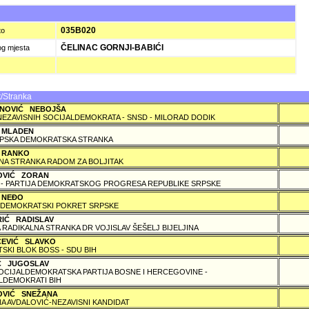
035B020
to
ČELINAC GORNJI-BABIĆI
og mjesta
/Stranka
NOVIĆ NEBOJŠA
NEZAVISNIH SOCIJALDEMOKRATA - SNSD - MILORAD DODIK
 MLADEN
PSKA DEMOKRATSKA STRANKA
 RANKO
A STRANKA RADOM ZA BOLJITAK
OVIĆ ZORAN
 - PARTIJA DEMOKRATSKOG PROGRESA REPUBLIKE SRPSKE
 NEÐO
DEMOKRATSKI POKRET SRPSKE
RIĆ RADISLAV
 RADIKALNA STRANKA DR VOJISLAV ŠEŠELJ BIJELJINA
ČEVIĆ SLAVKO
TSKI BLOK BOSS - SDU BIH
IĆ JUGOSLAV
SOCIJALDEMOKRATSKA PARTIJA BOSNE I HERCEGOVINE -
LDEMOKRATI BIH
OVIĆ SNEŽANA
A AVDALOVIĆ-NEZAVISNI KANDIDAT