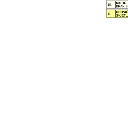
RISTIĆ
10.
BRANIS
UDOVI
11.
SVJETL