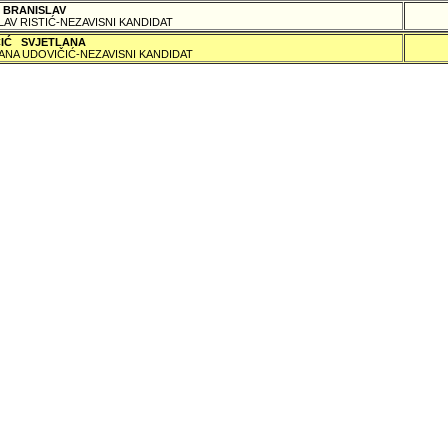
 BRANISLAV
LAV RISTIĆ-NEZAVISNI KANDIDAT
ČIĆ SVJETLANA
ANA UDOVIČIĆ-NEZAVISNI KANDIDAT