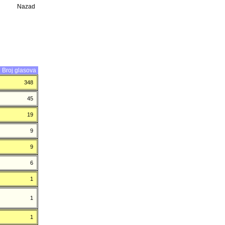
Nazad
Broj glasova
348
45
19
9
9
6
1
1
1