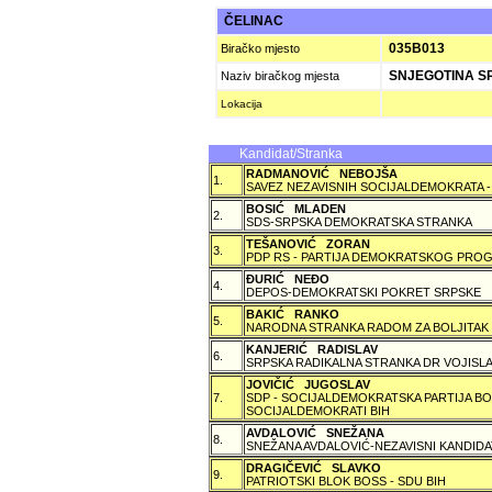
ČELINAC
035B013
Biračko mjesto
SNJEGOTINA S
Naziv biračkog mjesta
Lokacija
Kandidat/Stranka
RADMANOVIĆ NEBOJŠA
1.
SAVEZ NEZAVISNIH SOCIJALDEMOKRATA -
BOSIĆ MLADEN
2.
SDS-SRPSKA DEMOKRATSKA STRANKA
TEŠANOVIĆ ZORAN
3.
PDP RS - PARTIJA DEMOKRATSKOG PROG
ÐURIĆ NEÐO
4.
DEPOS-DEMOKRATSKI POKRET SRPSKE
BAKIĆ RANKO
5.
NARODNA STRANKA RADOM ZA BOLJITAK
KANJERIĆ RADISLAV
6.
SRPSKA RADIKALNA STRANKA DR VOJISLA
JOVIČIĆ JUGOSLAV
7.
SDP - SOCIJALDEMOKRATSKA PARTIJA BO
SOCIJALDEMOKRATI BIH
AVDALOVIĆ SNEŽANA
8.
SNEŽANA AVDALOVIĆ-NEZAVISNI KANDIDA
DRAGIČEVIĆ SLAVKO
9.
PATRIOTSKI BLOK BOSS - SDU BIH