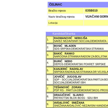
ČELINAC
035B010
Biračko mjesto
VIJAČANI GORN
Naziv biračkog mjesta
Lokacija
Kandidat/Stranka
RADMANOVIĆ NEBOJŠA
1.
SAVEZ NEZAVISNIH SOCIJALDEMOKRATA -
BOSIĆ MLADEN
2.
SDS-SRPSKA DEMOKRATSKA STRANKA
BAKIĆ RANKO
3.
NARODNA STRANKA RADOM ZA BOLJITAK
ÐURIĆ NEÐO
4.
DEPOS-DEMOKRATSKI POKRET SRPSKE
KANJERIĆ RADISLAV
5.
SRPSKA RADIKALNA STRANKA DR VOJISLA
JOVIČIĆ JUGOSLAV
6.
SDP - SOCIJALDEMOKRATSKA PARTIJA BO
SOCIJALDEMOKRATI BIH
TEŠANOVIĆ ZORAN
7.
PDP RS - PARTIJA DEMOKRATSKOG PROG
DRAGIČEVIĆ SLAVKO
8.
PATRIOTSKI BLOK BOSS - SDU BIH
AVDALOVIĆ SNEŽANA
9.
SNEŽANA AVDALOVIĆ-NEZAVISNI KANDIDA