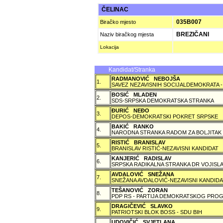
ČELINAC
035B007
Biračko mjesto
BREZIČANI
Naziv biračkog mjesta
Lokacija
Kandidat/Stranka
RADMANOVIĆ NEBOJŠA
1.
SAVEZ NEZAVISNIH SOCIJALDEMOKRATA -
BOSIĆ MLADEN
2.
SDS-SRPSKA DEMOKRATSKA STRANKA
ÐURIĆ NEÐO
3.
DEPOS-DEMOKRATSKI POKRET SRPSKE
BAKIĆ RANKO
4.
NARODNA STRANKA RADOM ZA BOLJITAK
RISTIĆ BRANISLAV
5.
BRANISLAV RISTIĆ-NEZAVISNI KANDIDAT
KANJERIĆ RADISLAV
6.
SRPSKA RADIKALNA STRANKA DR VOJISLA
AVDALOVIĆ SNEŽANA
7.
SNEŽANA AVDALOVIĆ-NEZAVISNI KANDIDA
TEŠANOVIĆ ZORAN
8.
PDP RS - PARTIJA DEMOKRATSKOG PROG
DRAGIČEVIĆ SLAVKO
9.
PATRIOTSKI BLOK BOSS - SDU BIH
UDOVIČIĆ SVJETLANA