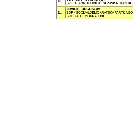
10.
SVJETLANA UDOVIČIĆ-NEZAVISNI KANDID
JOVIČIĆ JUGOSLAV
11.
SDP - SOCIJALDEMOKRATSKA PARTIJA BO
SOCIJALDEMOKRATI BIH