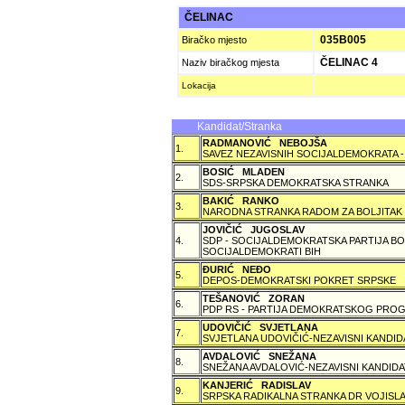
ČELINAC
035B005
Biračko mjesto
ČELINAC 4
Naziv biračkog mjesta
Lokacija
Kandidat/Stranka
RADMANOVIĆ NEBOJŠA
1.
SAVEZ NEZAVISNIH SOCIJALDEMOKRATA -
BOSIĆ MLADEN
2.
SDS-SRPSKA DEMOKRATSKA STRANKA
BAKIĆ RANKO
3.
NARODNA STRANKA RADOM ZA BOLJITAK
JOVIČIĆ JUGOSLAV
4.
SDP - SOCIJALDEMOKRATSKA PARTIJA BO
SOCIJALDEMOKRATI BIH
ÐURIĆ NEÐO
5.
DEPOS-DEMOKRATSKI POKRET SRPSKE
TEŠANOVIĆ ZORAN
6.
PDP RS - PARTIJA DEMOKRATSKOG PROG
UDOVIČIĆ SVJETLANA
7.
SVJETLANA UDOVIČIĆ-NEZAVISNI KANDID
AVDALOVIĆ SNEŽANA
8.
SNEŽANA AVDALOVIĆ-NEZAVISNI KANDIDA
KANJERIĆ RADISLAV
9.
SRPSKA RADIKALNA STRANKA DR VOJISLA