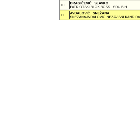
DRAGIČEVIĆ SLAVKO
10.
PATRIOTSKI BLOK BOSS - SDU BIH
AVDALOVIĆ SNEŽANA
11.
SNEŽANA AVDALOVIĆ-NEZAVISNI KANDIDA