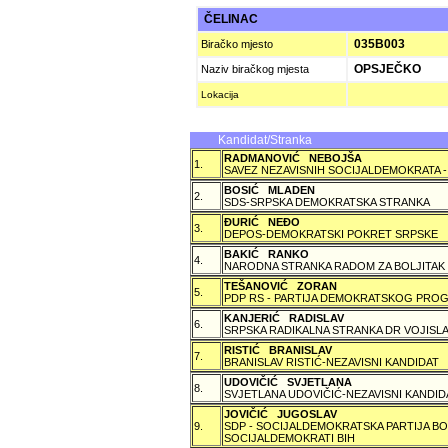
ČELINAC
035B003
Biračko mjesto
OPSJEČKO
Naziv biračkog mjesta
Lokacija
Kandidat/Stranka
RADMANOVIĆ NEBOJŠA
1.
SAVEZ NEZAVISNIH SOCIJALDEMOKRATA -
BOSIĆ MLADEN
2.
SDS-SRPSKA DEMOKRATSKA STRANKA
ÐURIĆ NEÐO
3.
DEPOS-DEMOKRATSKI POKRET SRPSKE
BAKIĆ RANKO
4.
NARODNA STRANKA RADOM ZA BOLJITAK
TEŠANOVIĆ ZORAN
5.
PDP RS - PARTIJA DEMOKRATSKOG PROG
KANJERIĆ RADISLAV
6.
SRPSKA RADIKALNA STRANKA DR VOJISLA
RISTIĆ BRANISLAV
7.
BRANISLAV RISTIĆ-NEZAVISNI KANDIDAT
UDOVIČIĆ SVJETLANA
8.
SVJETLANA UDOVIČIĆ-NEZAVISNI KANDID
JOVIČIĆ JUGOSLAV
9.
SDP - SOCIJALDEMOKRATSKA PARTIJA BO
SOCIJALDEMOKRATI BIH