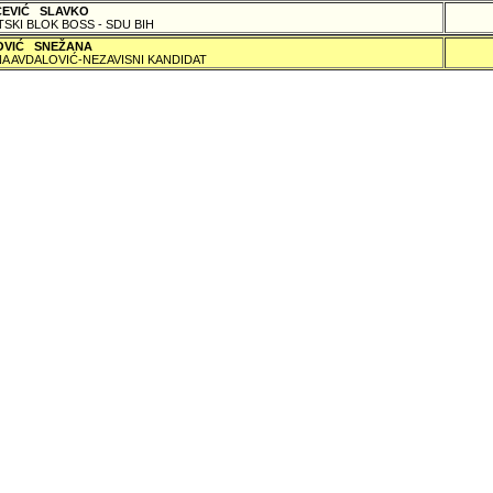
ČEVIĆ SLAVKO
TSKI BLOK BOSS - SDU BIH
OVIĆ SNEŽANA
A AVDALOVIĆ-NEZAVISNI KANDIDAT