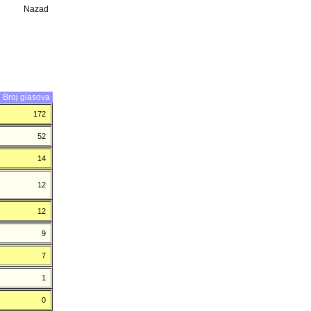
Nazad
Broj glasova
172
52
14
12
12
9
7
1
0