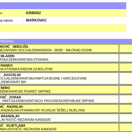
035B002
to
MARKOVAC
og mjesta
/Stranka
NOVIĆ NEBOJŠA
NEZAVISNIH SOCIJALDEMOKRATA - SNSD - MILORAD DODIK
 MLADEN
PSKA DEMOKRATSKA STRANKA
 RANKO
A STRANKA RADOM ZA BOLJITAK
IĆ JUGOSLAV
SOCIJALDEMOKRATSKA PARTIJA BOSNE I HERCEGOVINE -
LDEMOKRATI BIH
 NEÐO
DEMOKRATSKI POKRET SRPSKE
OVIĆ ZORAN
 - PARTIJA DEMOKRATSKOG PROGRESA REPUBLIKE SRPSKE
RIĆ RADISLAV
 RADIKALNA STRANKA DR VOJISLAV ŠEŠELJ BIJELJINA
 BRANISLAV
LAV RISTIĆ-NEZAVISNI KANDIDAT
ČIĆ SVJETLANA
ANA UDOVIČIĆ-NEZAVISNI KANDIDAT