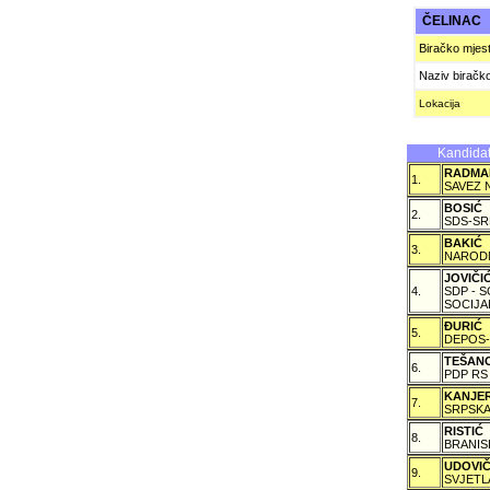
ČELINAC
Biračko mjes
Naziv biračk
Lokacija
Kandidat
RADMA
1.
SAVEZ 
BOSIĆ
2.
SDS-SR
BAKIĆ
3.
NARODN
JOVIČ
4.
SDP - 
SOCIJA
ÐURIĆ
5.
DEPOS-
TEŠAN
6.
PDP RS
KANJE
7.
SRPSKA
RISTIĆ
8.
BRANIS
UDOVI
9.
SVJETL