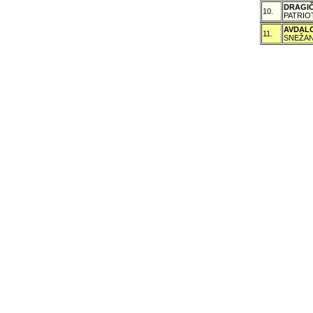
DRAGI
10.
PATRIO
AVDAL
11.
SNEŽAN