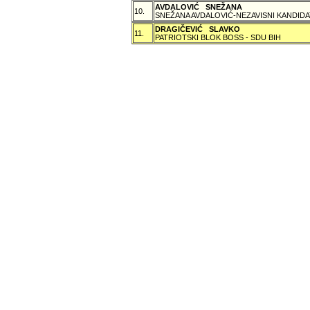
AVDALOVIĆ SNEŽANA
10.
SNEŽANA AVDALOVIĆ-NEZAVISNI KANDIDA
DRAGIČEVIĆ SLAVKO
11.
PATRIOTSKI BLOK BOSS - SDU BIH