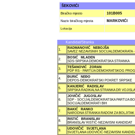
ŠEKOVIĆI
101B005
Biračko mjesto
MARKOVIĆI
Naziv biračkog mjesta
Lokacija
Kandidat/Stranka
RADMANOVIĆ NEBOJŠA
1.
SAVEZ NEZAVISNIH SOCIJALDEMOKRATA -
BOSIĆ MLADEN
2.
SDS-SRPSKA DEMOKRATSKA STRANKA
TEŠANOVIĆ ZORAN
3.
PDP RS - PARTIJA DEMOKRATSKOG PROG
ÐURIĆ NEÐO
4.
DEPOS-DEMOKRATSKI POKRET SRPSKE
KANJERIĆ RADISLAV
5.
SRPSKA RADIKALNA STRANKA DR VOJISLA
JOVIČIĆ JUGOSLAV
6.
SDP - SOCIJALDEMOKRATSKA PARTIJA BO
SOCIJALDEMOKRATI BIH
BAKIĆ RANKO
7.
NARODNA STRANKA RADOM ZA BOLJITAK
RISTIĆ BRANISLAV
8.
BRANISLAV RISTIĆ-NEZAVISNI KANDIDAT
UDOVIČIĆ SVJETLANA
9.
SVJETLANA UDOVIČIĆ-NEZAVISNI KANDID