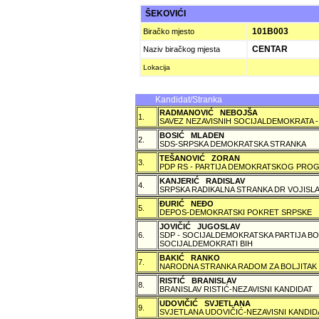
ŠEKOVIĆI
101B003
Biračko mjesto
CENTAR
Naziv biračkog mjesta
Lokacija
Kandidat/Stranka
RADMANOVIĆ NEBOJŠA
1.
SAVEZ NEZAVISNIH SOCIJALDEMOKRATA -
BOSIĆ MLADEN
2.
SDS-SRPSKA DEMOKRATSKA STRANKA
TEŠANOVIĆ ZORAN
3.
PDP RS - PARTIJA DEMOKRATSKOG PROG
KANJERIĆ RADISLAV
4.
SRPSKA RADIKALNA STRANKA DR VOJISLA
ÐURIĆ NEÐO
5.
DEPOS-DEMOKRATSKI POKRET SRPSKE
JOVIČIĆ JUGOSLAV
6.
SDP - SOCIJALDEMOKRATSKA PARTIJA BO
SOCIJALDEMOKRATI BIH
BAKIĆ RANKO
7.
NARODNA STRANKA RADOM ZA BOLJITAK
RISTIĆ BRANISLAV
8.
BRANISLAV RISTIĆ-NEZAVISNI KANDIDAT
UDOVIČIĆ SVJETLANA
9.
SVJETLANA UDOVIČIĆ-NEZAVISNI KANDID