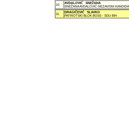
AVDALOVIĆ SNEŽANA
10.
SNEŽANA AVDALOVIĆ-NEZAVISNI KANDIDA
DRAGIČEVIĆ SLAVKO
11.
PATRIOTSKI BLOK BOSS - SDU BIH