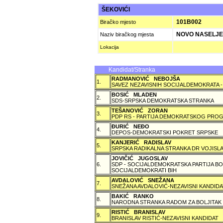
ŠEKOVIĆI
101B002
Biračko mjesto
NOVO NASELJE
Naziv biračkog mjesta
Lokacija
Kandidat/Stranka
RADMANOVIĆ NEBOJŠA
1.
SAVEZ NEZAVISNIH SOCIJALDEMOKRATA -
BOSIĆ MLADEN
2.
SDS-SRPSKA DEMOKRATSKA STRANKA
TEŠANOVIĆ ZORAN
3.
PDP RS - PARTIJA DEMOKRATSKOG PROG
ÐURIĆ NEÐO
4.
DEPOS-DEMOKRATSKI POKRET SRPSKE
KANJERIĆ RADISLAV
5.
SRPSKA RADIKALNA STRANKA DR VOJISLA
JOVIČIĆ JUGOSLAV
6.
SDP - SOCIJALDEMOKRATSKA PARTIJA BO
SOCIJALDEMOKRATI BIH
AVDALOVIĆ SNEŽANA
7.
SNEŽANA AVDALOVIĆ-NEZAVISNI KANDIDA
BAKIĆ RANKO
8.
NARODNA STRANKA RADOM ZA BOLJITAK
RISTIĆ BRANISLAV
9.
BRANISLAV RISTIĆ-NEZAVISNI KANDIDAT