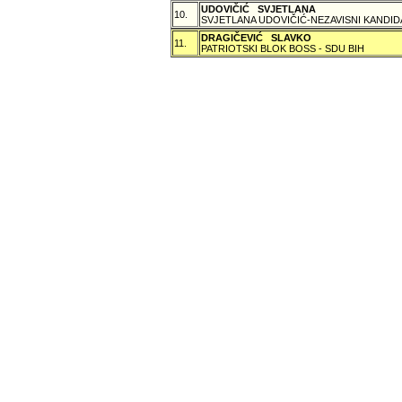
UDOVIČIĆ SVJETLANA
10.
SVJETLANA UDOVIČIĆ-NEZAVISNI KANDID
DRAGIČEVIĆ SLAVKO
11.
PATRIOTSKI BLOK BOSS - SDU BIH