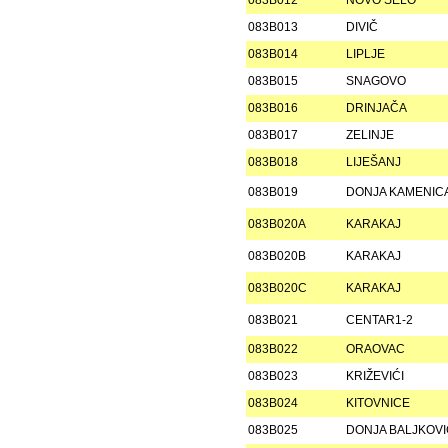
083B012
NOVO SELO
083B013
DIVIČ
083B014
LIPLJE
083B015
SNAGOVO
083B016
DRINJAČA
083B017
ZELINJE
083B018
LIJEŠANJ
083B019
DONJA KAMENIC
083B020A
KARAKAJ
083B020B
KARAKAJ
083B020C
KARAKAJ
083B021
CENTAR1-2
083B022
ORAOVAC
083B023
KRIŽEVIĆI
083B024
KITOVNICE
083B025
DONJA BALJKOV