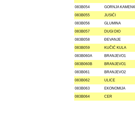
083B054
GORNJA KAMENI
083B055
JUSIĆI
083B056
GLUMINA
083B057
DUGI DIO
083B058
ÐEVANJE
083B059
KUČIĆ KULA
083B060A
BRANJEVO1
083B060B
BRANJEVO1
083B061
BRANJEVO2
083B062
ULICE
083B063
EKONOMIJA
083B064
CER