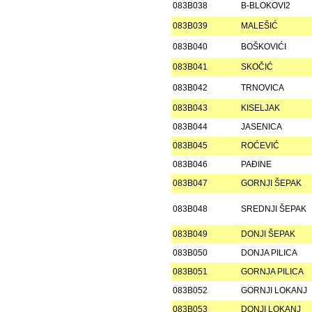
083B038
B-BLOKOVI2
083B039
MALEŠIĆ
083B040
BOŠKOVIĆI
083B041
SKOČIĆ
083B042
TRNOVICA
083B043
KISELJAK
083B044
JASENICA
083B045
ROĆEVIĆ
083B046
PAÐINE
083B047
GORNJI ŠEPAK
083B048
SREDNJI ŠEPAK
083B049
DONJI ŠEPAK
083B050
DONJA PILICA
083B051
GORNJA PILICA
083B052
GORNJI LOKANJ
083B053
DONJI LOKANJ