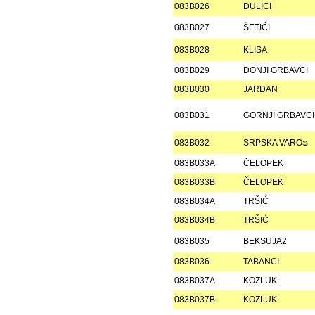
083B026
ÐULIĆI
083B027
ŠETIĆI
083B028
KLISA
083B029
DONJI GRBAVCI
083B030
JARDAN
083B031
GORNJI GRBAVCI
083B032
SRPSKA VAROෂ
083B033A
ČELOPEK
083B033B
ČELOPEK
083B034A
TRŠIĆ
083B034B
TRŠIĆ
083B035
BEKSUJA2
083B036
TABANCI
083B037A
KOZLUK
083B037B
KOZLUK