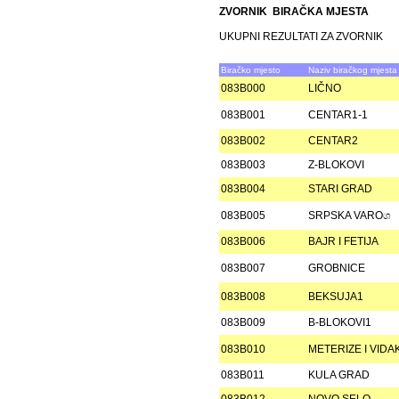
ZVORNIK BIRAČKA MJESTA
UKUPNI REZULTATI ZA ZVORNIK
Biračko mjesto
Naziv biračkog mjesta
083B000
LIČNO
083B001
CENTAR1-1
083B002
CENTAR2
083B003
Z-BLOKOVI
083B004
STARI GRAD
083B005
SRPSKA VAROශ
083B006
BAJR I FETIJA
083B007
GROBNICE
083B008
BEKSUJA1
083B009
B-BLOKOVI1
083B010
METERIZE I VIDA
083B011
KULA GRAD