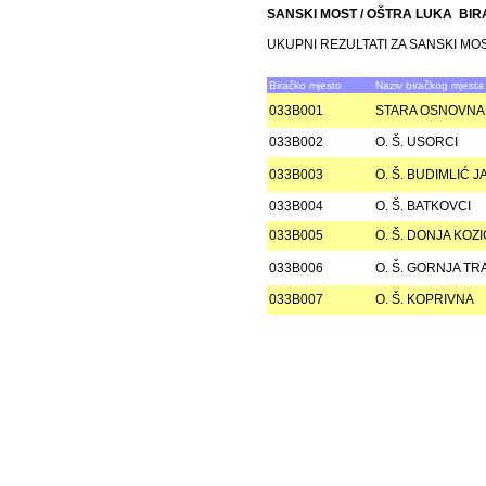
SANSKI MOST / OŠTRA LUKA BI
UKUPNI REZULTATI ZA SANSKI MOS
Biračko mjesto
Naziv biračkog mjesta
033B001
STARA OSNOVNA
033B002
O. Š. USORCI
033B003
O. Š. BUDIMLIĆ 
033B004
O. Š. BATKOVCI
033B005
O. Š. DONJA KOZ
033B006
O. Š. GORNJA T
033B007
O. Š. KOPRIVNA