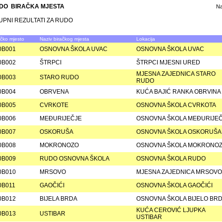
DO BIRAČKA MJESTA
N
UPNI REZULTATI ZA RUDO
ačko mjesto
Naziv biračkog mjesta
Lokacija
0B001
OSNOVNA ŠKOLA UVAC
OSNOVNA ŠKOLA UVAC
0B002
ŠTRPCI
ŠTRPCI MJESNI URED
MJESNA ZAJEDNICA STARO
0B003
STARO RUDO
RUDO
0B004
OBRVENA
KUĆA BAJIĆ RANKA OBRVINA
0B005
CVRKOTE
OSNOVNA ŠKOLA CVRKOTA
0B006
MEÐURIJEČJE
OSNOVNA ŠKOLA MEÐURIJE
0B007
OSKORUŠA
OSNOVNA ŠKOLA OSKORUŠA
0B008
MOKRONOZO
OSNOVNA ŠKOLA MOKRONOZ
0B009
RUDO OSNOVNA ŠKOLA
OSNOVNA ŠKOLA RUDO
0B010
MRSOVO
MJESNA ZAJEDNICA MRSOVO
0B011
GAOČIĆI
OSNOVNA ŠKOLA GAOČIĆI
0B012
BIJELA BRDA
OSNOVNA ŠKOLA BIJELO BR
KUĆA CEROVIĆ LJUPKA
0B013
USTIBAR
USTIBAR