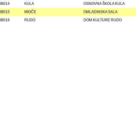
0B014
KULA
OSNOVNA ŠKOLA KULA
0B015
MIOČE
OMLADINSKA SALA
0B016
RUDO
DOM KULTURE RUDO