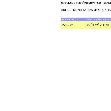
MOSTAR / ISTOČNI MOSTAR BIR
UKUPNI REZULTATI ZA MOSTAR / 
Biračko mjesto
Naziv biračkog mjesta
158B001
BIVŠA OŠ ZIJEML