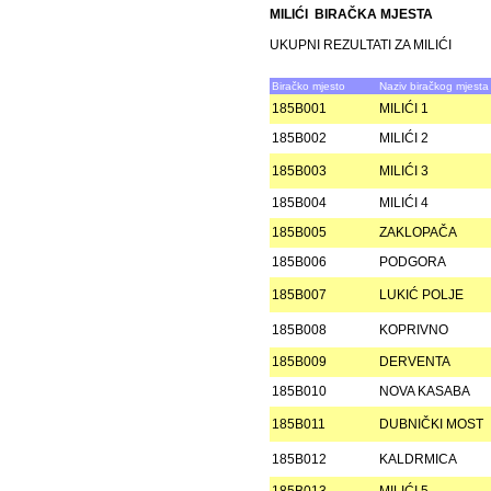
MILIĆI BIRAČKA MJESTA
UKUPNI REZULTATI ZA MILIĆI
Biračko mjesto
Naziv biračkog mjesta
185B001
MILIĆI 1
185B002
MILIĆI 2
185B003
MILIĆI 3
185B004
MILIĆI 4
185B005
ZAKLOPAČA
185B006
PODGORA
185B007
LUKIĆ POLJE
185B008
KOPRIVNO
185B009
DERVENTA
185B010
NOVA KASABA
185B011
DUBNIČKI MOST
185B012
KALDRMICA