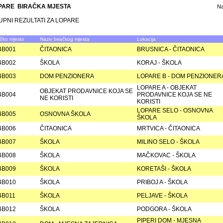
PARE BIRAČKA MJESTA
N
UPNI REZULTATI ZA LOPARE
ačko mjesto
Naziv biračkog mjesta
Lokacija
4B001
ČITAONICA
BRUSNICA - ČITAONICA
4B002
ŠKOLA
KORAJ - ŠKOLA
4B003
DOM PENZIONERA
LOPARE B - DOM PENZIONER
LOPARE A - OBJEKAT
OBJEKAT PRODAVNICE KOJA SE
4B004
PRODAVNICE KOJA SE NE
NE KORISTI
KORISTI
LOPARE SELO - OSNOVNA
4B005
OSNOVNA ŠKOLA
ŠKOLA
4B006
ČITAONICA
MRTVICA - ČITAONICA
4B007
ŠKOLA
MILINO SELO - ŠKOLA
4B008
ŠKOLA
MAČKOVAC - ŠKOLA
4B009
ŠKOLA
KORETAŠI - ŠKOLA
4B010
ŠKOLA
PRIBOJ A - ŠKOLA
4B011
ŠKOLA
PELJAVE - ŠKOLA
4B012
ŠKOLA
PODGORA - ŠKOLA
PIPERI DOM - MJESNA