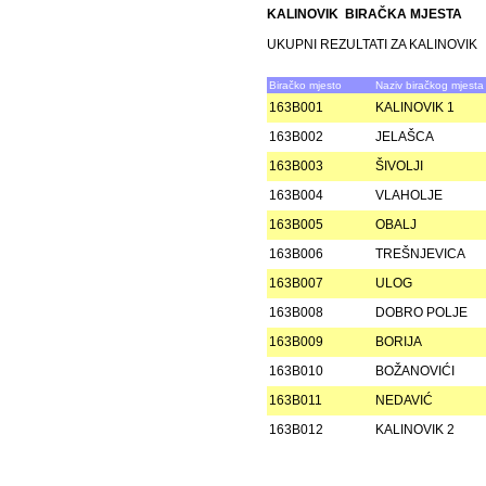
KALINOVIK BIRAČKA MJESTA
UKUPNI REZULTATI ZA KALINOVIK
Biračko mjesto
Naziv biračkog mjesta
163B001
KALINOVIK 1
163B002
JELAŠCA
163B003
ŠIVOLJI
163B004
VLAHOLJE
163B005
OBALJ
163B006
TREŠNJEVICA
163B007
ULOG
163B008
DOBRO POLJE
163B009
BORIJA
163B010
BOŽANOVIĆI
163B011
NEDAVIĆ
163B012
KALINOVIK 2