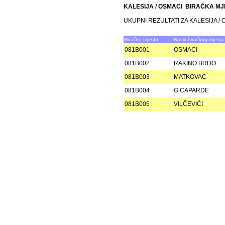
KALESIJA / OSMACI BIRAČKA M
UKUPNI REZULTATI ZA KALESIJA /
Biračko mjesto
Naziv biračkog mjesta
081B001
OSMACI
081B002
RAKINO BRDO
081B003
MATKOVAC
081B004
G CAPARDE
081B005
VILČEVIĆI