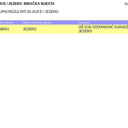
JCE / JEZERO BIRAČKA MJESTA
N
PNI REZULTATI ZA JAJCE / JEZERO
ačko mjesto
Naziv biračkog mjesta
Lokacija
OŠ VUK STEFANOVIĆ KARADŽ
6B001
JEZERO
JEZERO