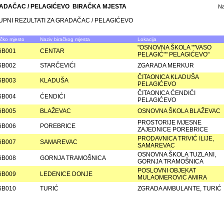
ADAČAC / PELAGIĆEVO BIRAČKA MJESTA
N
UPNI REZULTATI ZA GRADAČAC / PELAGIĆEVO
ačko mjesto
Naziv biračkog mjesta
Lokacija
"OSNOVNA ŠKOLA ""VASO
6B001
CENTAR
PELAGIĆ"" PELAGIĆEVO"
6B002
STARČEVIĆI
ZGARADA MERKUR
ČITAONICA KLADUŠA
6B003
KLADUŠA
PELAGIĆEVO
ČITAONICA ĆENDIĆI
6B004
ĆENDIĆI
PELAGIĆEVO
6B005
BLAŽEVAC
OSNOVNA ŠKOLA BLAŽEVAC
PROSTORIJE MJESNE
6B006
POREBRICE
ZAJEDNICE POREBRICE
PRODAVNICA TRIVIĆ ILIJE,
6B007
SAMAREVAC
SAMAREVAC
OSNOVNA ŠKOLA TUZLANI,
6B008
GORNJA TRAMOŠNICA
GORNJA TRAMOŠNICA
POSLOVNI OBJEKAT
6B009
LEDENICE DONJE
MULAOMEROVIĆ AMIRA
6B010
TURIĆ
ZGRADA AMBULANTE, TURIĆ