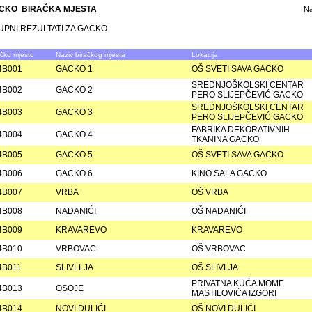
CKO BIRAČKA MJESTA
N
UPNI REZULTATI ZA GACKO
ačko mjesto
Naziv biračkog mjesta
Lokacija
4B001
GACKO 1
OŠ SVETI SAVA GACKO
SREDNJOŠKOLSKI CENTAR
4B002
GACKO 2
PERO SLIJEPČEVIĆ GACKO
SREDNJOŠKOLSKI CENTAR
4B003
GACKO 3
PERO SLIJEPČEVIĆ GACKO
FABRIKA DEKORATIVNIH
4B004
GACKO 4
TKANINA GACKO
4B005
GACKO 5
OŠ SVETI SAVA GACKO
4B006
GACKO 6
KINO SALA GACKO
4B007
VRBA
OŠ VRBA
4B008
NADANIĆI
OŠ NADANIĆI
4B009
KRAVAREVO
KRAVAREVO
4B010
VRBOVAC
OŠ VRBOVAC
4B011
SLIVLLJA
OŠ SLIVLJA
PRIVATNA KUĆA MOME
4B013
OSOJE
MASTILOVIĆA IZGORI
4B014
NOVI DULIĆI
OŠ NOVI DULIĆI