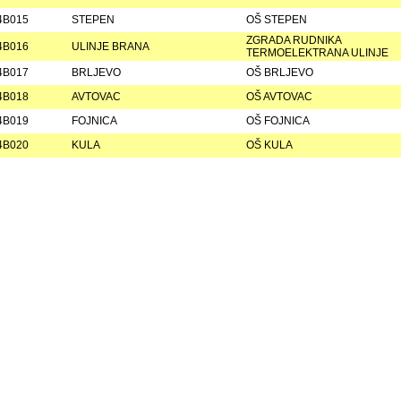
4B015
STEPEN
OŠ STEPEN
ZGRADA RUDNIKA
4B016
ULINJE BRANA
TERMOELEKTRANA ULINJE
4B017
BRLJEVO
OŠ BRLJEVO
4B018
AVTOVAC
OŠ AVTOVAC
4B019
FOJNICA
OŠ FOJNICA
4B020
KULA
OŠ KULA