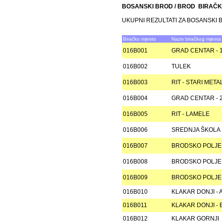
BOSANSKI BROD / BROD BIRAČ
UKUPNI REZULTATI ZA BOSANSKI 
Biračko mjesto
Naziv biračkog mjesta
016B001
GRAD CENTAR - 
016B002
TULEK
016B003
RIT - STARI MET
016B004
GRAD CENTAR - 
016B005
RIT - LAMELE
016B006
SREDNJA ŠKOLA
016B007
BRODSKO POLJE 1
016B008
BRODSKO POLJE 1
016B009
BRODSKO POLJE 
016B010
KLAKAR DONJI - 
016B011
KLAKAR DONJI - 
016B012
KLAKAR GORNJI