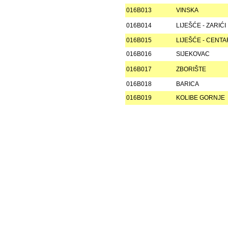
016B013
VINSKA
016B014
LIJEŠĆE - ZARIĆI
016B015
LIJEŠĆE - CENTA
016B016
SIJEKOVAC
016B017
ZBORIŠTE
016B018
BARICA
016B019
KOLIBE GORNJE