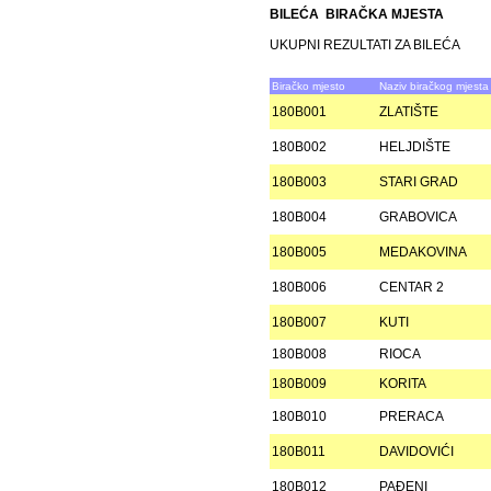
BILEĆA BIRAČKA MJESTA
UKUPNI REZULTATI ZA BILEĆA
Biračko mjesto
Naziv biračkog mjesta
180B001
ZLATIŠTE
180B002
HELJDIŠTE
180B003
STARI GRAD
180B004
GRABOVICA
180B005
MEDAKOVINA
180B006
CENTAR 2
180B007
KUTI
180B008
RIOCA
180B009
KORITA
180B010
PRERACA
180B011
DAVIDOVIĆI
180B012
PAÐENI