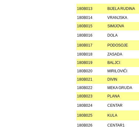
180B013
BIJELA RUDINA
180B014
VRANJSKA
180B015
SIMIJOVA
180B016
DOLA
180B017
PODOSOJE
180B018
ZASADA
180B019
BALJCI
180B020
MIRILOVIĆI
180B021
DIVIN
180B022
MEKA GRUDA
180B023
PLANA
180B024
CENTAR
180B025
KULA
180B026
CENTAR1