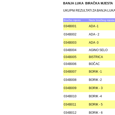
BANJA LUKA BIRAČKA MJESTA
UKUPNI REZULTATI ZA BANJA LUK
Biračko mjesto
Naziv biračkog mjesta
034B001
ADA -1
034B002
ADA - 2
034B003
ADA -3
034B004
AGINO SELO
034B005
BISTRICA
034B006
BOČAC
034B007
BORIK -1
034B008
BORIK -2
034B009
BORIK - 3
034B010
BORIK -4
034B011
BORIK - 5
034B012
BORIK - 6