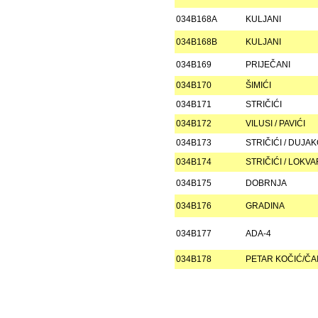
034B168A
KULJANI
034B168B
KULJANI
034B169
PRIJEČANI
034B170
ŠIMIĆI
034B171
STRIČIĆI
034B172
VILUSI / PAVIĆI
034B173
STRIČIĆI / DUJA
034B174
STRIČIĆI / LOKVA
034B175
DOBRNJA
034B176
GRADINA
034B177
ADA-4
034B178
PETAR KOČIĆ/ČAI