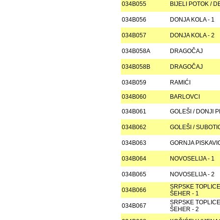
034B055
BIJELI POTOK / D
034B056
DONJA KOLA - 1
034B057
DONJA KOLA - 2
034B058A
DRAGOČAJ
034B058B
DRAGOČAJ
034B059
RAMIĆI
034B060
BARLOVCI
034B061
GOLEŠI / DONJI 
034B062
GOLEŠI / SUBOTI
034B063
GORNJA PISKAVI
034B064
NOVOSELIJA - 1
034B065
NOVOSELIJA - 2
SRPSKE TOPLICE
034B066
ŠEHER - 1
SRPSKE TOPLICE
034B067
ŠEHER - 2