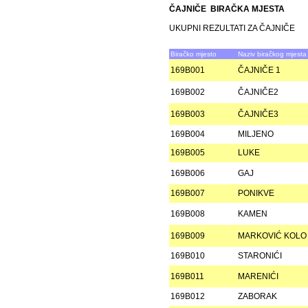
ČAJNIČE BIRAČKA MJESTA
UKUPNI REZULTATI ZA ČAJNIČE
Biračko mjesto
Naziv biračkog mjesta
169B001
ČAJNIČE 1
169B002
ČAJNIČE2
169B003
ČAJNIČE3
169B004
MILJENO
169B005
LUKE
169B006
GAJ
169B007
PONIKVE
169B008
KAMEN
169B009
MARKOVIĆ KOLO
169B010
STARONIĆI
169B011
MARENIĆI
169B012
ZABORAK