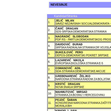
NEVESINJE
Kandidat/Stranka
JELIĆ MILAN
1.
SAVEZ NEZAVISNIH SOCIJALDEMOKRATA -
ČAVIĆ DRAGAN
2.
SDS-SRPSKA DEMOKRATSKA STRANKA
NAGRADIĆ SLOBODAN
3.
PDP RS - PARTIJA DEMOKRATSKOG PROG
DAVIDOVIĆ ÐURAÐ
4.
SRPSKA RADIKALNA STRANKA DR VOJISLA
BUKEJLOVIĆ PERO
5.
DEPOS-DEMOKRATSKI POKRET SRPSKE
LAZAREVIĆ NIKOLA
6.
EVROPSKA EKOLOŠKA STRANKA E-5
OSMANOVIĆ ADIL
7.
SDA-STRANKA DEMOKRATSKE AKCIJE
GREBENAREVIĆ ŽELJKO
8.
NARODNA STRANKA RADOM ZA BOLJITAK
KRSTIĆ DRAGAN
9.
NOVA SNAGA SRPSKE
MAHMUTOVIĆ MIRSAD
10.
STRANKA ZA BOSNU I HERCEGOVINU
FEJZIĆ ŠABAN
11.
KONGRESNA NARODNA STRANKA ZAŠTITE 
MORALA BIH
KRNDELJ IVAN