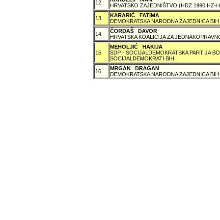
12.
HRVATSKO ZAJEDNIŠTVO (HDZ 1990 HZ
KARARIĆ FATIMA
13.
DEMOKRATSKA NARODNA ZAJEDNICA BIH
ČORDAŠ DAVOR
14.
HRVATSKA KOALICIJA ZA JEDNAKOPRAVNO
MEHOLJIĆ HAKIJA
15.
SDP - SOCIJALDEMOKRATSKA PARTIJA BO
SOCIJALDEMOKRATI BIH
MRGAN DRAGAN
16.
DEMOKRATSKA NARODNA ZAJEDNICA BIH