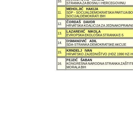
10.
STRANKA ZA BOSNU I HERCEGOVINU
MEHOLJIĆ HAKIJA
11.
SDP - SOCIJALDEMOKRATSKA PARTIJA BO
SOCIJALDEMOKRATI BIH
ČORDAŠ DAVOR
12.
HRVATSKA KOALICIJA ZA JEDNAKOPRAVNO
LAZAREVIĆ NIKOLA
13.
EVROPSKA EKOLOŠKA STRANKA E-5
OSMANOVIĆ ADIL
14.
SDA-STRANKA DEMOKRATSKE AKCIJE
KRNDELJ IVAN
15.
HRVATSKO ZAJEDNIŠTVO (HDZ 1990 HZ
FEJZIĆ ŠABAN
16.
KONGRESNA NARODNA STRANKA ZAŠTITE 
MORALA BIH