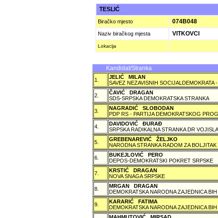
TESLIĆ
074B048
Biračko mjesto
VITKOVCI
Naziv biračkog mjesta
Lokacija
Kandidat/Stranka
JELIĆ MILAN
1.
SAVEZ NEZAVISNIH SOCIJALDEMOKRATA -
ČAVIĆ DRAGAN
2.
SDS-SRPSKA DEMOKRATSKA STRANKA
NAGRADIĆ SLOBODAN
3.
PDP RS - PARTIJA DEMOKRATSKOG PROG
DAVIDOVIĆ ÐURAÐ
4.
SRPSKA RADIKALNA STRANKA DR VOJISLA
GREBENAREVIĆ ŽELJKO
5.
NARODNA STRANKA RADOM ZA BOLJITAK
BUKEJLOVIĆ PERO
6.
DEPOS-DEMOKRATSKI POKRET SRPSKE
KRSTIĆ DRAGAN
7.
NOVA SNAGA SRPSKE
MRGAN DRAGAN
8.
DEMOKRATSKA NARODNA ZAJEDNICA BIH
KARARIĆ FATIMA
9.
DEMOKRATSKA NARODNA ZAJEDNICA BIH
MAHMUTOVIĆ MIRSAD