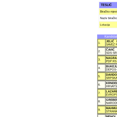
TESLIĆ
Biračko mjes
Naziv biračk
Lokacija
Kandidat
JELIĆ 
1.
SAVEZ 
ČAVIĆ
2.
SDS-SR
NAGRA
3.
PDP RS
BUKEJ
4.
DEPOS-
DAVID
5.
SRPSKA
KRNDE
6.
HRVATS
LAZAR
7.
EVROPS
GREBE
8.
NARODN
MAHMU
9.
STRANK
MEHOL