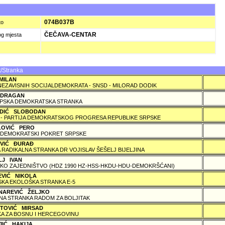
074B037B
to
ČEČAVA-CENTAR
og mjesta
/Stranka
MILAN
NEZAVISNIH SOCIJALDEMOKRATA - SNSD - MILORAD DODIK
 DRAGAN
PSKA DEMOKRATSKA STRANKA
DIĆ SLOBODAN
 - PARTIJA DEMOKRATSKOG PROGRESA REPUBLIKE SRPSKE
LOVIĆ PERO
DEMOKRATSKI POKRET SRPSKE
OVIĆ ÐURAÐ
 RADIKALNA STRANKA DR VOJISLAV ŠEŠELJ BIJELJINA
LJ IVAN
KO ZAJEDNIŠTVO (HDZ 1990 HZ-HSS-HKDU-HDU-DEMOKRŠĆANI)
EVIĆ NIKOLA
KA EKOLOŠKA STRANKA E-5
NAREVIĆ ŽELJKO
A STRANKA RADOM ZA BOLJITAK
TOVIĆ MIRSAD
A ZA BOSNU I HERCEGOVINU
JIĆ HAKIJA