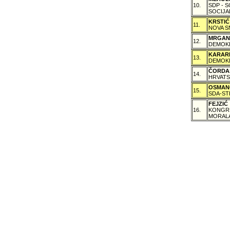
10.
SDP - 
SOCIJA
KRSTI
11.
NOVA S
MRGAN
12.
DEMOKR
KARAR
13.
DEMOKR
ČORDA
14.
HRVATS
OSMAN
15.
SDA-ST
FEJZI
16.
KONGRE
MORALA