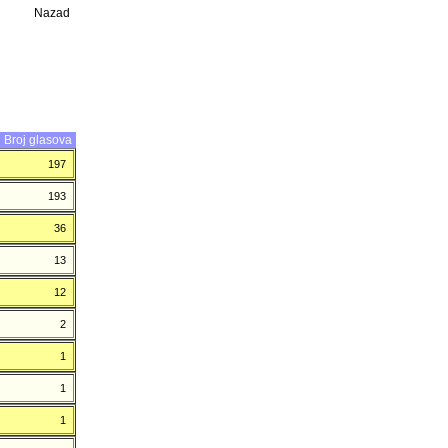
Nazad
Broj glasova
197
193
36
13
12
2
1
1
1