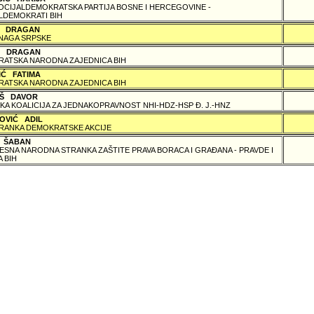
SOCIJALDEMOKRATSKA PARTIJA BOSNE I HERCEGOVINE -
LDEMOKRATI BIH
Ć DRAGAN
NAGA SRPSKE
 DRAGAN
ATSKA NARODNA ZAJEDNICA BIH
IĆ FATIMA
ATSKA NARODNA ZAJEDNICA BIH
Š DAVOR
KA KOALICIJA ZA JEDNAKOPRAVNOST NHI-HDZ-HSP Ð. J.-HNZ
OVIĆ ADIL
RANKA DEMOKRATSKE AKCIJE
Ć ŠABAN
SNA NARODNA STRANKA ZAŠTITE PRAVA BORACA I GRAÐANA - PRAVDE I
 BIH