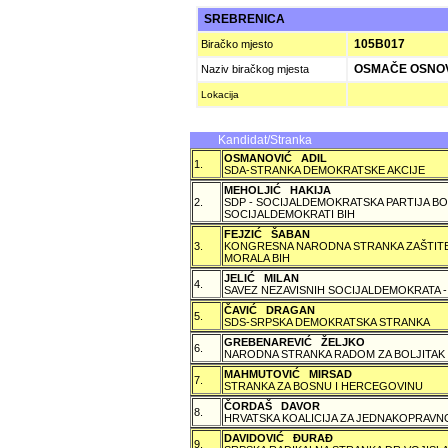
SREBRENICA
105B017
Biračko mjesto
OSMAČE OSNO
Naziv biračkog mjesta
Lokacija
Kandidat/Stranka
OSMANOVIĆ ADIL
1.
SDA-STRANKA DEMOKRATSKE AKCIJE
MEHOLJIĆ HAKIJA
2.
SDP - SOCIJALDEMOKRATSKA PARTIJA BO
SOCIJALDEMOKRATI BIH
FEJZIĆ ŠABAN
3.
KONGRESNA NARODNA STRANKA ZAŠTITE 
MORALA BIH
JELIĆ MILAN
4.
SAVEZ NEZAVISNIH SOCIJALDEMOKRATA -
ČAVIĆ DRAGAN
5.
SDS-SRPSKA DEMOKRATSKA STRANKA
GREBENAREVIĆ ŽELJKO
6.
NARODNA STRANKA RADOM ZA BOLJITAK
MAHMUTOVIĆ MIRSAD
7.
STRANKA ZA BOSNU I HERCEGOVINU
ČORDAŠ DAVOR
8.
HRVATSKA KOALICIJA ZA JEDNAKOPRAVNO
DAVIDOVIĆ ÐURAÐ
9.