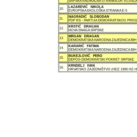
SRPSKA RADIKALNA STRANKA DR VOJISLA
LAZAREVIĆ NIKOLA
10.
EVROPSKA EKOLOŠKA STRANKA E-5
NAGRADIĆ SLOBODAN
11.
PDP RS - PARTIJA DEMOKRATSKOG PROG
KRSTIĆ DRAGAN
12.
NOVA SNAGA SRPSKE
MRGAN DRAGAN
13.
DEMOKRATSKA NARODNA ZAJEDNICA BIH
KARARIĆ FATIMA
14.
DEMOKRATSKA NARODNA ZAJEDNICA BIH
BUKEJLOVIĆ PERO
15.
DEPOS-DEMOKRATSKI POKRET SRPSKE
KRNDELJ IVAN
16.
HRVATSKO ZAJEDNIŠTVO (HDZ 1990 HZ