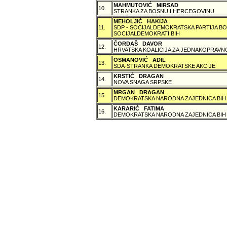
MAHMUTOVIĆ MIRSAD
10.
STRANKA ZA BOSNU I HERCEGOVINU
MEHOLJIĆ HAKIJA
11.
SDP - SOCIJALDEMOKRATSKA PARTIJA BO
SOCIJALDEMOKRATI BIH
ČORDAŠ DAVOR
12.
HRVATSKA KOALICIJA ZA JEDNAKOPRAVNO
OSMANOVIĆ ADIL
13.
SDA-STRANKA DEMOKRATSKE AKCIJE
KRSTIĆ DRAGAN
14.
NOVA SNAGA SRPSKE
MRGAN DRAGAN
15.
DEMOKRATSKA NARODNA ZAJEDNICA BIH
KARARIĆ FATIMA
16.
DEMOKRATSKA NARODNA ZAJEDNICA BIH