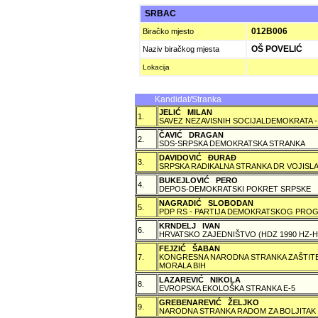
SRBAC
012B006
Biračko mjesto
OŠ POVELIĆ
Naziv biračkog mjesta
Lokacija
Kandidat/Stranka
JELIĆ MILAN
1.
SAVEZ NEZAVISNIH SOCIJALDEMOKRATA -
ČAVIĆ DRAGAN
2.
SDS-SRPSKA DEMOKRATSKA STRANKA
DAVIDOVIĆ ÐURAÐ
3.
SRPSKA RADIKALNA STRANKA DR VOJISLA
BUKEJLOVIĆ PERO
4.
DEPOS-DEMOKRATSKI POKRET SRPSKE
NAGRADIĆ SLOBODAN
5.
PDP RS - PARTIJA DEMOKRATSKOG PROG
KRNDELJ IVAN
6.
HRVATSKO ZAJEDNIŠTVO (HDZ 1990 HZ
FEJZIĆ ŠABAN
7.
KONGRESNA NARODNA STRANKA ZAŠTITE 
MORALA BIH
LAZAREVIĆ NIKOLA
8.
EVROPSKA EKOLOŠKA STRANKA E-5
GREBENAREVIĆ ŽELJKO
9.
NARODNA STRANKA RADOM ZA BOLJITAK