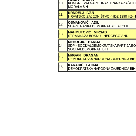
10.
KONGRESNA NARODNA STRANKA ZAŠTITE 
MORALA BIH
KRNDELJ IVAN
11.
HRVATSKO ZAJEDNIŠTVO (HDZ 1990 HZ
OSMANOVIĆ ADIL
12.
SDA-STRANKA DEMOKRATSKE AKCIJE
MAHMUTOVIĆ MIRSAD
13.
STRANKA ZA BOSNU I HERCEGOVINU
MEHOLJIĆ HAKIJA
14.
SDP - SOCIJALDEMOKRATSKA PARTIJA BO
SOCIJALDEMOKRATI BIH
MRGAN DRAGAN
15.
DEMOKRATSKA NARODNA ZAJEDNICA BIH
KARARIĆ FATIMA
16.
DEMOKRATSKA NARODNA ZAJEDNICA BIH