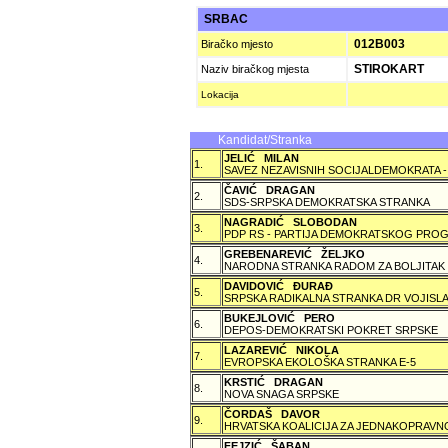
SRBAC
012B003
Biračko mjesto
STIROKART
Naziv biračkog mjesta
Lokacija
Kandidat/Stranka
JELIĆ MILAN
1.
SAVEZ NEZAVISNIH SOCIJALDEMOKRATA -
ČAVIĆ DRAGAN
2.
SDS-SRPSKA DEMOKRATSKA STRANKA
NAGRADIĆ SLOBODAN
3.
PDP RS - PARTIJA DEMOKRATSKOG PROG
GREBENAREVIĆ ŽELJKO
4.
NARODNA STRANKA RADOM ZA BOLJITAK
DAVIDOVIĆ ÐURAÐ
5.
SRPSKA RADIKALNA STRANKA DR VOJISLA
BUKEJLOVIĆ PERO
6.
DEPOS-DEMOKRATSKI POKRET SRPSKE
LAZAREVIĆ NIKOLA
7.
EVROPSKA EKOLOŠKA STRANKA E-5
KRSTIĆ DRAGAN
8.
NOVA SNAGA SRPSKE
ČORDAŠ DAVOR
9.
HRVATSKA KOALICIJA ZA JEDNAKOPRAVNO
FEJZIĆ ŠABAN