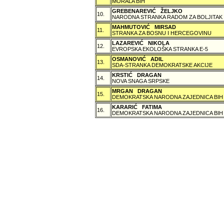
MORALA BIH
GREBENAREVIĆ ŽELJKO
10.
NARODNA STRANKA RADOM ZA BOLJITAK
MAHMUTOVIĆ MIRSAD
11.
STRANKA ZA BOSNU I HERCEGOVINU
LAZAREVIĆ NIKOLA
12.
EVROPSKA EKOLOŠKA STRANKA E-5
OSMANOVIĆ ADIL
13.
SDA-STRANKA DEMOKRATSKE AKCIJE
KRSTIĆ DRAGAN
14.
NOVA SNAGA SRPSKE
MRGAN DRAGAN
15.
DEMOKRATSKA NARODNA ZAJEDNICA BIH
KARARIĆ FATIMA
16.
DEMOKRATSKA NARODNA ZAJEDNICA BIH