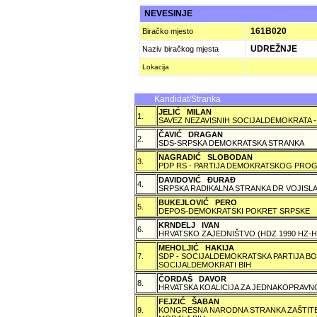
NEVESINJE
161B020
Biračko mjesto
UDREŽNJE
Naziv biračkog mjesta
Lokacija
Kandidat/Stranka
JELIĆ MILAN
1.
SAVEZ NEZAVISNIH SOCIJALDEMOKRATA -
ČAVIĆ DRAGAN
2.
SDS-SRPSKA DEMOKRATSKA STRANKA
NAGRADIĆ SLOBODAN
3.
PDP RS - PARTIJA DEMOKRATSKOG PROG
DAVIDOVIĆ ÐURAÐ
4.
SRPSKA RADIKALNA STRANKA DR VOJISLA
BUKEJLOVIĆ PERO
5.
DEPOS-DEMOKRATSKI POKRET SRPSKE
KRNDELJ IVAN
6.
HRVATSKO ZAJEDNIŠTVO (HDZ 1990 HZ
MEHOLJIĆ HAKIJA
7.
SDP - SOCIJALDEMOKRATSKA PARTIJA BO
SOCIJALDEMOKRATI BIH
ČORDAŠ DAVOR
8.
HRVATSKA KOALICIJA ZA JEDNAKOPRAVNO
FEJZIĆ ŠABAN
9.
KONGRESNA NARODNA STRANKA ZAŠTITE 