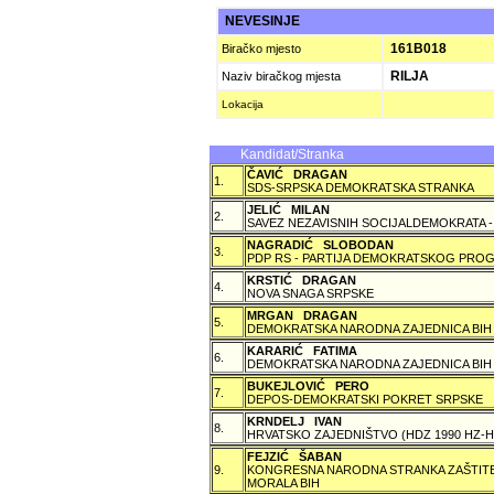
NEVESINJE
161B018
Biračko mjesto
RILJA
Naziv biračkog mjesta
Lokacija
Kandidat/Stranka
ČAVIĆ DRAGAN
1.
SDS-SRPSKA DEMOKRATSKA STRANKA
JELIĆ MILAN
2.
SAVEZ NEZAVISNIH SOCIJALDEMOKRATA -
NAGRADIĆ SLOBODAN
3.
PDP RS - PARTIJA DEMOKRATSKOG PROG
KRSTIĆ DRAGAN
4.
NOVA SNAGA SRPSKE
MRGAN DRAGAN
5.
DEMOKRATSKA NARODNA ZAJEDNICA BIH
KARARIĆ FATIMA
6.
DEMOKRATSKA NARODNA ZAJEDNICA BIH
BUKEJLOVIĆ PERO
7.
DEPOS-DEMOKRATSKI POKRET SRPSKE
KRNDELJ IVAN
8.
HRVATSKO ZAJEDNIŠTVO (HDZ 1990 HZ
FEJZIĆ ŠABAN
9.
KONGRESNA NARODNA STRANKA ZAŠTITE 
MORALA BIH