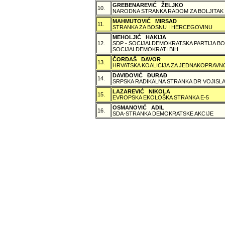
GREBENAREVIĆ ŽELJKO
10.
NARODNA STRANKA RADOM ZA BOLJITAK
MAHMUTOVIĆ MIRSAD
11.
STRANKA ZA BOSNU I HERCEGOVINU
MEHOLJIĆ HAKIJA
12.
SDP - SOCIJALDEMOKRATSKA PARTIJA BO
SOCIJALDEMOKRATI BIH
ČORDAŠ DAVOR
13.
HRVATSKA KOALICIJA ZA JEDNAKOPRAVNO
DAVIDOVIĆ ÐURAÐ
14.
SRPSKA RADIKALNA STRANKA DR VOJISLA
LAZAREVIĆ NIKOLA
15.
EVROPSKA EKOLOŠKA STRANKA E-5
OSMANOVIĆ ADIL
16.
SDA-STRANKA DEMOKRATSKE AKCIJE