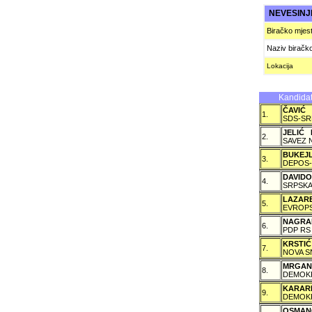
NEVESIN
Biračko mjes
Naziv biračk
Lokacija
Kandidat
ČAVIĆ
1.
SDS-SR
JELIĆ 
2.
SAVEZ 
BUKEJ
3.
DEPOS-
DAVID
4.
SRPSKA
LAZAR
5.
EVROPS
NAGRA
6.
PDP RS
KRSTI
7.
NOVA S
MRGAN
8.
DEMOKR
KARAR
9.
DEMOKR
OSMAN