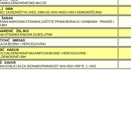
RANKA DEMOKRATSKE AKCIJE
LJ IVAN
KO ZAJEDNIŠTVO (HDZ 1990 HZ-HSS-HKDU-HDU-DEMOKRŠĆANI)
Ć ŠABAN
SNA NARODNA STRANKA ZAŠTITE PRAVA BORACA I GRAÐANA - PRAVDE I
 BIH
NAREVIĆ ŽELJKO
A STRANKA RADOM ZA BOLJITAK
TOVIĆ MIRSAD
A ZA BOSNU I HERCEGOVINU
JIĆ HAKIJA
SOCIJALDEMOKRATSKA PARTIJA BOSNE I HERCEGOVINE -
LDEMOKRATI BIH
Š DAVOR
KA KOALICIJA ZA JEDNAKOPRAVNOST NHI-HDZ-HSP Ð. J.-HNZ