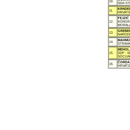
10.
SDA-ST
KRNDE
11.
HRVATS
FEJZI
12.
KONGRE
MORALA
GREBE
13.
NARODN
MAHMU
14.
STRANK
MEHOL
15.
SDP - 
SOCIJA
ČORDA
16.
HRVATS