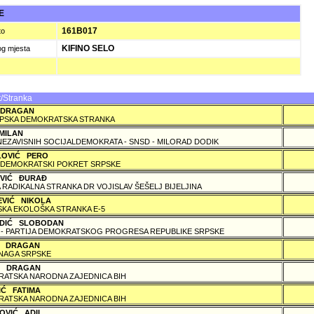
JE
161B017
to
KIFINO SELO
og mjesta
/Stranka
 DRAGAN
PSKA DEMOKRATSKA STRANKA
MILAN
NEZAVISNIH SOCIJALDEMOKRATA - SNSD - MILORAD DODIK
LOVIĆ PERO
DEMOKRATSKI POKRET SRPSKE
OVIĆ ÐURAÐ
 RADIKALNA STRANKA DR VOJISLAV ŠEŠELJ BIJELJINA
EVIĆ NIKOLA
KA EKOLOŠKA STRANKA E-5
DIĆ SLOBODAN
 - PARTIJA DEMOKRATSKOG PROGRESA REPUBLIKE SRPSKE
Ć DRAGAN
NAGA SRPSKE
 DRAGAN
ATSKA NARODNA ZAJEDNICA BIH
IĆ FATIMA
ATSKA NARODNA ZAJEDNICA BIH
OVIĆ ADIL