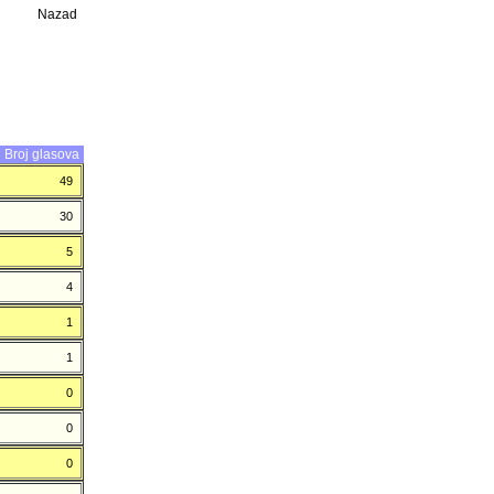
Nazad
Broj glasova
49
30
5
4
1
1
0
0
0