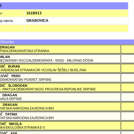
JE
161B013
to
GRABOVICA
og mjesta
/Stranka
 DRAGAN
PSKA DEMOKRATSKA STRANKA
MILAN
NEZAVISNIH SOCIJALDEMOKRATA - SNSD - MILORAD DODIK
OVIĆ ÐURAÐ
 RADIKALNA STRANKA DR VOJISLAV ŠEŠELJ BIJELJINA
LOVIĆ PERO
DEMOKRATSKI POKRET SRPSKE
DIĆ SLOBODAN
 - PARTIJA DEMOKRATSKOG PROGRESA REPUBLIKE SRPSKE
Ć DRAGAN
NAGA SRPSKE
 DRAGAN
ATSKA NARODNA ZAJEDNICA BIH
IĆ FATIMA
ATSKA NARODNA ZAJEDNICA BIH
EVIĆ NIKOLA
KA EKOLOŠKA STRANKA E-5
OVIĆ ADIL