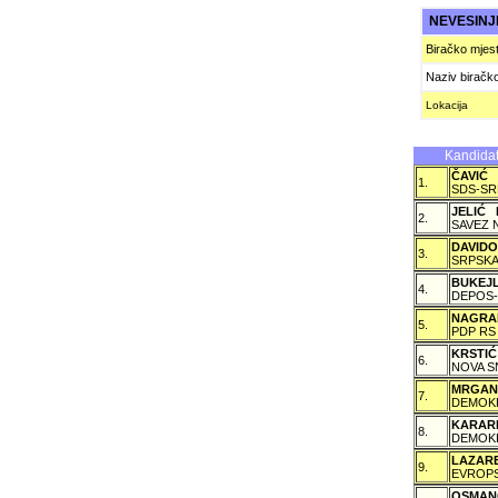
NEVESIN
Biračko mjes
Naziv biračk
Lokacija
Kandidat
ČAVIĆ
1.
SDS-SR
JELIĆ 
2.
SAVEZ 
DAVID
3.
SRPSKA
BUKEJ
4.
DEPOS-
NAGRA
5.
PDP RS
KRSTI
6.
NOVA S
MRGAN
7.
DEMOKR
KARAR
8.
DEMOKR
LAZAR
9.
EVROPS
OSMAN