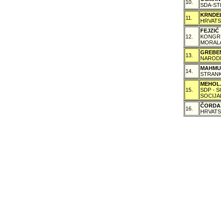
10.
SDA-ST
KRNDE
11.
HRVATS
FEJZI
12.
KONGRE
MORALA
GREBE
13.
NARODN
MAHMU
14.
STRANK
MEHOL
15.
SDP - 
SOCIJA
ČORDA
16.
HRVATS