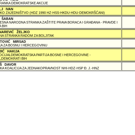
RANKA DEMOKRATSKE AKCIJE
LJ IVAN
KO ZAJEDNIŠTVO (HDZ 1990 HZ-HSS-HKDU-HDU-DEMOKRŠĆANI)
Ć ŠABAN
SNA NARODNA STRANKA ZAŠTITE PRAVA BORACA I GRAÐANA - PRAVDE I
 BIH
NAREVIĆ ŽELJKO
A STRANKA RADOM ZA BOLJITAK
TOVIĆ MIRSAD
A ZA BOSNU I HERCEGOVINU
JIĆ HAKIJA
SOCIJALDEMOKRATSKA PARTIJA BOSNE I HERCEGOVINE -
LDEMOKRATI BIH
Š DAVOR
KA KOALICIJA ZA JEDNAKOPRAVNOST NHI-HDZ-HSP Ð. J.-HNZ