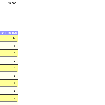
Nazad
Broj glasova
14
9
3
2
1
0
0
0
0