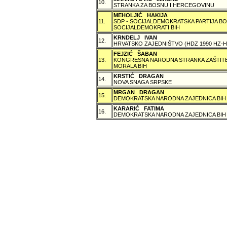
10.
STRANKA ZA BOSNU I HERCEGOVINU
MEHOLJIĆ HAKIJA
11.
SDP - SOCIJALDEMOKRATSKA PARTIJA BO
SOCIJALDEMOKRATI BIH
KRNDELJ IVAN
12.
HRVATSKO ZAJEDNIŠTVO (HDZ 1990 HZ
FEJZIĆ ŠABAN
13.
KONGRESNA NARODNA STRANKA ZAŠTITE 
MORALA BIH
KRSTIĆ DRAGAN
14.
NOVA SNAGA SRPSKE
MRGAN DRAGAN
15.
DEMOKRATSKA NARODNA ZAJEDNICA BIH
KARARIĆ FATIMA
16.
DEMOKRATSKA NARODNA ZAJEDNICA BIH