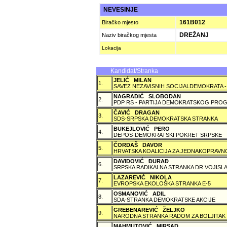
NEVESINJE
161B012
Biračko mjesto
DREŽANJ
Naziv biračkog mjesta
Lokacija
Kandidat/Stranka
JELIĆ MILAN
1.
SAVEZ NEZAVISNIH SOCIJALDEMOKRATA -
NAGRADIĆ SLOBODAN
2.
PDP RS - PARTIJA DEMOKRATSKOG PROG
ČAVIĆ DRAGAN
3.
SDS-SRPSKA DEMOKRATSKA STRANKA
BUKEJLOVIĆ PERO
4.
DEPOS-DEMOKRATSKI POKRET SRPSKE
ČORDAŠ DAVOR
5.
HRVATSKA KOALICIJA ZA JEDNAKOPRAVNO
DAVIDOVIĆ ÐURAÐ
6.
SRPSKA RADIKALNA STRANKA DR VOJISLA
LAZAREVIĆ NIKOLA
7.
EVROPSKA EKOLOŠKA STRANKA E-5
OSMANOVIĆ ADIL
8.
SDA-STRANKA DEMOKRATSKE AKCIJE
GREBENAREVIĆ ŽELJKO
9.
NARODNA STRANKA RADOM ZA BOLJITAK
MAHMUTOVIĆ MIRSAD