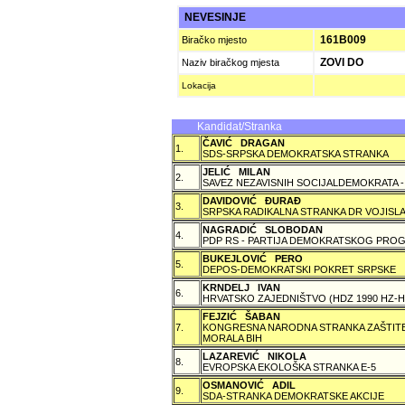
NEVESINJE
161B009
Biračko mjesto
ZOVI DO
Naziv biračkog mjesta
Lokacija
Kandidat/Stranka
ČAVIĆ DRAGAN
1.
SDS-SRPSKA DEMOKRATSKA STRANKA
JELIĆ MILAN
2.
SAVEZ NEZAVISNIH SOCIJALDEMOKRATA -
DAVIDOVIĆ ÐURAÐ
3.
SRPSKA RADIKALNA STRANKA DR VOJISLA
NAGRADIĆ SLOBODAN
4.
PDP RS - PARTIJA DEMOKRATSKOG PROG
BUKEJLOVIĆ PERO
5.
DEPOS-DEMOKRATSKI POKRET SRPSKE
KRNDELJ IVAN
6.
HRVATSKO ZAJEDNIŠTVO (HDZ 1990 HZ
FEJZIĆ ŠABAN
7.
KONGRESNA NARODNA STRANKA ZAŠTITE 
MORALA BIH
LAZAREVIĆ NIKOLA
8.
EVROPSKA EKOLOŠKA STRANKA E-5
OSMANOVIĆ ADIL
9.
SDA-STRANKA DEMOKRATSKE AKCIJE