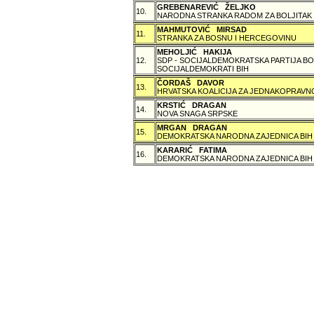
GREBENAREVIĆ ŽELJKO
10.
NARODNA STRANKA RADOM ZA BOLJITAK
MAHMUTOVIĆ MIRSAD
11.
STRANKA ZA BOSNU I HERCEGOVINU
MEHOLJIĆ HAKIJA
12.
SDP - SOCIJALDEMOKRATSKA PARTIJA BO
SOCIJALDEMOKRATI BIH
ČORDAŠ DAVOR
13.
HRVATSKA KOALICIJA ZA JEDNAKOPRAVNO
KRSTIĆ DRAGAN
14.
NOVA SNAGA SRPSKE
MRGAN DRAGAN
15.
DEMOKRATSKA NARODNA ZAJEDNICA BIH
KARARIĆ FATIMA
16.
DEMOKRATSKA NARODNA ZAJEDNICA BIH