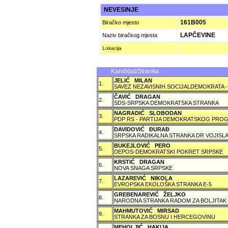
NEVESINJE
161B005
Biračko mjesto
LAPČEVINE
Naziv biračkog mjesta
Lokacija
Kandidat/Stranka
JELIĆ MILAN
1.
SAVEZ NEZAVISNIH SOCIJALDEMOKRATA -
ČAVIĆ DRAGAN
2.
SDS-SRPSKA DEMOKRATSKA STRANKA
NAGRADIĆ SLOBODAN
3.
PDP RS - PARTIJA DEMOKRATSKOG PROG
DAVIDOVIĆ ÐURAÐ
4.
SRPSKA RADIKALNA STRANKA DR VOJISLA
BUKEJLOVIĆ PERO
5.
DEPOS-DEMOKRATSKI POKRET SRPSKE
KRSTIĆ DRAGAN
6.
NOVA SNAGA SRPSKE
LAZAREVIĆ NIKOLA
7.
EVROPSKA EKOLOŠKA STRANKA E-5
GREBENAREVIĆ ŽELJKO
8.
NARODNA STRANKA RADOM ZA BOLJITAK
MAHMUTOVIĆ MIRSAD
9.
STRANKA ZA BOSNU I HERCEGOVINU
MEHOLJIĆ HAKIJA