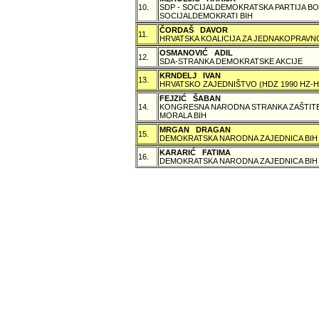
10.
SDP - SOCIJALDEMOKRATSKA PARTIJA BO
SOCIJALDEMOKRATI BIH
ČORDAŠ DAVOR
11.
HRVATSKA KOALICIJA ZA JEDNAKOPRAVNO
OSMANOVIĆ ADIL
12.
SDA-STRANKA DEMOKRATSKE AKCIJE
KRNDELJ IVAN
13.
HRVATSKO ZAJEDNIŠTVO (HDZ 1990 HZ
FEJZIĆ ŠABAN
14.
KONGRESNA NARODNA STRANKA ZAŠTITE 
MORALA BIH
MRGAN DRAGAN
15.
DEMOKRATSKA NARODNA ZAJEDNICA BIH
KARARIĆ FATIMA
16.
DEMOKRATSKA NARODNA ZAJEDNICA BIH