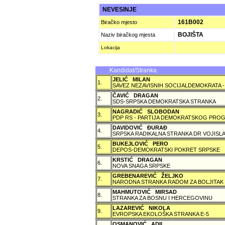
NEVESINJE
161B002
Biračko mjesto
BOJIŠTA
Naziv biračkog mjesta
Lokacija
Kandidat/Stranka
JELIĆ MILAN
1.
SAVEZ NEZAVISNIH SOCIJALDEMOKRATA -
ČAVIĆ DRAGAN
2.
SDS-SRPSKA DEMOKRATSKA STRANKA
NAGRADIĆ SLOBODAN
3.
PDP RS - PARTIJA DEMOKRATSKOG PROG
DAVIDOVIĆ ÐURAÐ
4.
SRPSKA RADIKALNA STRANKA DR VOJISLA
BUKEJLOVIĆ PERO
5.
DEPOS-DEMOKRATSKI POKRET SRPSKE
KRSTIĆ DRAGAN
6.
NOVA SNAGA SRPSKE
GREBENAREVIĆ ŽELJKO
7.
NARODNA STRANKA RADOM ZA BOLJITAK
MAHMUTOVIĆ MIRSAD
8.
STRANKA ZA BOSNU I HERCEGOVINU
LAZAREVIĆ NIKOLA
9.
EVROPSKA EKOLOŠKA STRANKA E-5
OSMANOVIĆ ADIL