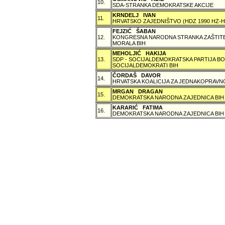
10.
SDA-STRANKA DEMOKRATSKE AKCIJE
KRNDELJ IVAN
11.
HRVATSKO ZAJEDNIŠTVO (HDZ 1990 HZ
FEJZIĆ ŠABAN
12.
KONGRESNA NARODNA STRANKA ZAŠTITE 
MORALA BIH
MEHOLJIĆ HAKIJA
13.
SDP - SOCIJALDEMOKRATSKA PARTIJA BO
SOCIJALDEMOKRATI BIH
ČORDAŠ DAVOR
14.
HRVATSKA KOALICIJA ZA JEDNAKOPRAVNO
MRGAN DRAGAN
15.
DEMOKRATSKA NARODNA ZAJEDNICA BIH
KARARIĆ FATIMA
16.
DEMOKRATSKA NARODNA ZAJEDNICA BIH