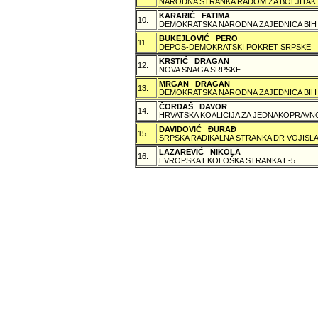
NARODNA STRANKA RADOM ZA BOLJITAK
KARARIĆ FATIMA
10.
DEMOKRATSKA NARODNA ZAJEDNICA BIH
BUKEJLOVIĆ PERO
11.
DEPOS-DEMOKRATSKI POKRET SRPSKE
KRSTIĆ DRAGAN
12.
NOVA SNAGA SRPSKE
MRGAN DRAGAN
13.
DEMOKRATSKA NARODNA ZAJEDNICA BIH
ČORDAŠ DAVOR
14.
HRVATSKA KOALICIJA ZA JEDNAKOPRAVNO
DAVIDOVIĆ ÐURAÐ
15.
SRPSKA RADIKALNA STRANKA DR VOJISLA
LAZAREVIĆ NIKOLA
16.
EVROPSKA EKOLOŠKA STRANKA E-5