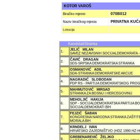
KOTOR VAROŠ
070B012
Biračko mjesto
PRIVATNA KUĆA
Naziv biračkog mjesta
Lokacija
Kandidat/Stranka
JELIĆ MILAN
1.
SAVEZ NEZAVISNIH SOCIJALDEMOKRATA -
ČAVIĆ DRAGAN
2.
SDS-SRPSKA DEMOKRATSKA STRANKA
OSMANOVIĆ ADIL
3.
SDA-STRANKA DEMOKRATSKE AKCIJE
NAGRADIĆ SLOBODAN
4.
PDP RS - PARTIJA DEMOKRATSKOG PROG
MAHMUTOVIĆ MIRSAD
5.
STRANKA ZA BOSNU I HERCEGOVINU
MEHOLJIĆ HAKIJA
6.
SDP - SOCIJALDEMOKRATSKA PARTIJA BO
SOCIJALDEMOKRATI BIH
FEJZIĆ ŠABAN
7.
KONGRESNA NARODNA STRANKA ZAŠTITE 
MORALA BIH
KRNDELJ IVAN
8.
HRVATSKO ZAJEDNIŠTVO (HDZ 1990 HZ
GREBENAREVIĆ ŽELJKO
9.