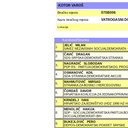
KOTOR VAROŠ
070B006
Biračko mjesto
VATROGASNI D
Naziv biračkog mjesta
Lokacija
Kandidat/Stranka
JELIĆ MILAN
1.
SAVEZ NEZAVISNIH SOCIJALDEMOKRATA -
ČAVIĆ DRAGAN
2.
SDS-SRPSKA DEMOKRATSKA STRANKA
NAGRADIĆ SLOBODAN
3.
PDP RS - PARTIJA DEMOKRATSKOG PROG
OSMANOVIĆ ADIL
4.
SDA-STRANKA DEMOKRATSKE AKCIJE
MAHMUTOVIĆ MIRSAD
5.
STRANKA ZA BOSNU I HERCEGOVINU
ČORDAŠ DAVOR
6.
HRVATSKA KOALICIJA ZA JEDNAKOPRAVNO
KRNDELJ IVAN
7.
HRVATSKO ZAJEDNIŠTVO (HDZ 1990 HZ
MEHOLJIĆ HAKIJA
8.
SDP - SOCIJALDEMOKRATSKA PARTIJA BO
SOCIJALDEMOKRATI BIH
BUKEJLOVIĆ PERO
9.
DEPOS-DEMOKRATSKI POKRET SRPSKE