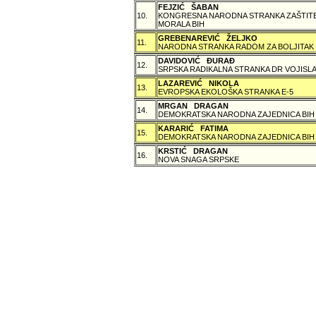
FEJZIĆ ŠABAN
10.
KONGRESNA NARODNA STRANKA ZAŠTITE 
MORALA BIH
GREBENAREVIĆ ŽELJKO
11.
NARODNA STRANKA RADOM ZA BOLJITAK
DAVIDOVIĆ ÐURAÐ
12.
SRPSKA RADIKALNA STRANKA DR VOJISLA
LAZAREVIĆ NIKOLA
13.
EVROPSKA EKOLOŠKA STRANKA E-5
MRGAN DRAGAN
14.
DEMOKRATSKA NARODNA ZAJEDNICA BIH
KARARIĆ FATIMA
15.
DEMOKRATSKA NARODNA ZAJEDNICA BIH
KRSTIĆ DRAGAN
16.
NOVA SNAGA SRPSKE