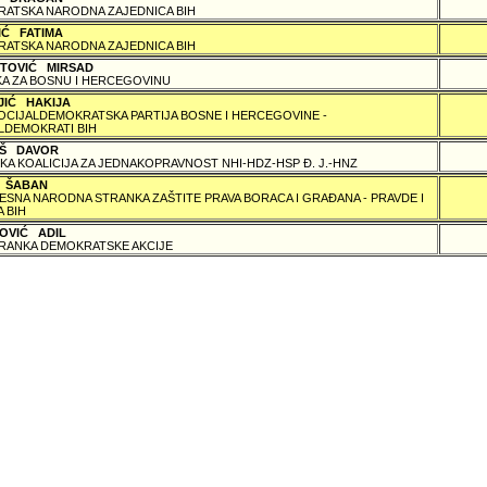
ATSKA NARODNA ZAJEDNICA BIH
IĆ FATIMA
ATSKA NARODNA ZAJEDNICA BIH
TOVIĆ MIRSAD
A ZA BOSNU I HERCEGOVINU
JIĆ HAKIJA
SOCIJALDEMOKRATSKA PARTIJA BOSNE I HERCEGOVINE -
LDEMOKRATI BIH
Š DAVOR
KA KOALICIJA ZA JEDNAKOPRAVNOST NHI-HDZ-HSP Ð. J.-HNZ
Ć ŠABAN
SNA NARODNA STRANKA ZAŠTITE PRAVA BORACA I GRAÐANA - PRAVDE I
 BIH
OVIĆ ADIL
RANKA DEMOKRATSKE AKCIJE