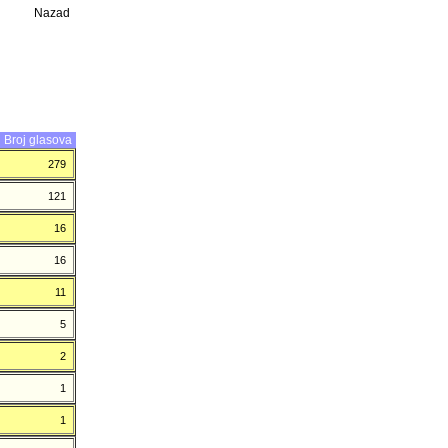
Nazad
Broj glasova
279
121
16
16
11
5
2
1
1