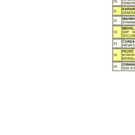
10.
DEMOKR
KARAR
11.
DEMOKR
MAHMU
12.
STRANK
MEHOL
13.
SDP - 
SOCIJA
ČORDA
14.
HRVATS
FEJZI
15.
KONGRE
MORALA
OSMAN
16.
SDA-ST