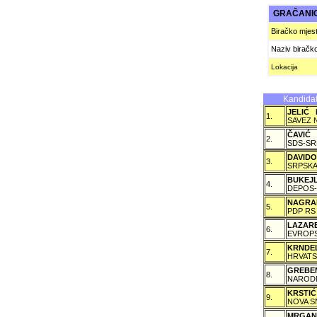
GRAČANIC
Biračko mjes
Naziv biračk
Lokacija
Kandidat
JELIĆ 
1.
SAVEZ 
ČAVIĆ
2.
SDS-SR
DAVID
3.
SRPSKA
BUKEJ
4.
DEPOS-
NAGRA
5.
PDP RS
LAZAR
6.
EVROPS
KRNDE
7.
HRVATS
GREBE
8.
NARODN
KRSTI
9.
NOVA S
MRGAN