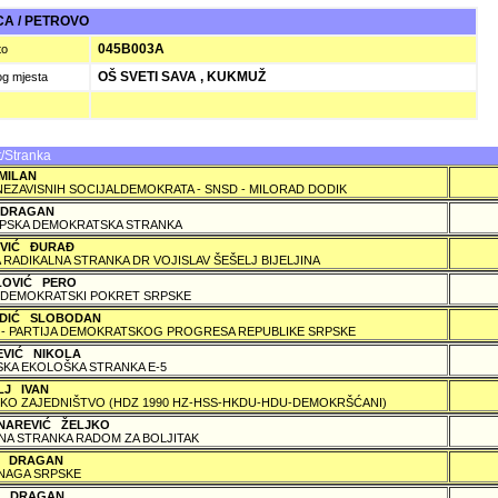
A / PETROVO
045B003A
to
OŠ SVETI SAVA , KUKMUŽ
og mjesta
/Stranka
MILAN
NEZAVISNIH SOCIJALDEMOKRATA - SNSD - MILORAD DODIK
 DRAGAN
PSKA DEMOKRATSKA STRANKA
OVIĆ ÐURAÐ
 RADIKALNA STRANKA DR VOJISLAV ŠEŠELJ BIJELJINA
LOVIĆ PERO
DEMOKRATSKI POKRET SRPSKE
DIĆ SLOBODAN
 - PARTIJA DEMOKRATSKOG PROGRESA REPUBLIKE SRPSKE
EVIĆ NIKOLA
KA EKOLOŠKA STRANKA E-5
LJ IVAN
KO ZAJEDNIŠTVO (HDZ 1990 HZ-HSS-HKDU-HDU-DEMOKRŠĆANI)
NAREVIĆ ŽELJKO
A STRANKA RADOM ZA BOLJITAK
Ć DRAGAN
NAGA SRPSKE
 DRAGAN