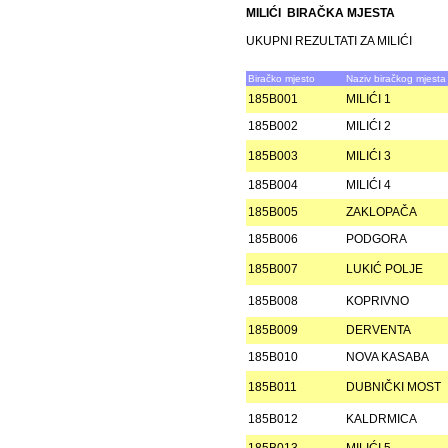
MILIĆI BIRAČKA MJESTA
UKUPNI REZULTATI ZA MILIĆI
Biračko mjesto
Naziv biračkog mjesta
185B001
MILIĆI 1
185B002
MILIĆI 2
185B003
MILIĆI 3
185B004
MILIĆI 4
185B005
ZAKLOPAČA
185B006
PODGORA
185B007
LUKIĆ POLJE
185B008
KOPRIVNO
185B009
DERVENTA
185B010
NOVA KASABA
185B011
DUBNIČKI MOST
185B012
KALDRMICA