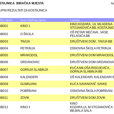
STAJNICA BIRAČKA MJESTA
N
UPNI REZULTATI ZA KOSTAJNICA
ačko mjesto
Naziv biračkog mjesta
Lokacija
KINO KOZARA , UL MLADENA
4B001
KINO 1
STOJANOVIĆA BB, KOSTAJNI
OŠ PETAR MEĆAVA , VASE
4B002
O.ŠKOLA
PELAGIĆA BB
4B003
TAVIJA
DRUŠTVENI DOM , TAVIJA BB
4B004
PETRINJA
OSNOVNA ŠKOLA PETRINJA
4B005
MRAKODOL
DRUŠTVENI DOM MRAKODOL
4B006
GRDANOVAC
DRUŠTVENI DOM GRDANOV
KUĆA MILOŠA RISOJEVIĆA,
4B007
GORNJA SLABINJA
GORNJA SLABINJA BB
4B008
KALENDERI
OŠ KALENDARI, KALENDARI 
4B009
GUMNJANI
KUĆA SAVANOVIĆ SAVKE
4B010
POBRÐANI
OSNOVNA ŠKOLA POBRÐANI
4B011
ZOVIK
DRUŠTVENI DOM ZOVIK
KINO
4B012
KINO 2
KOZARA,UL.M.STOJANOVIĆA
BB,MALA SALA