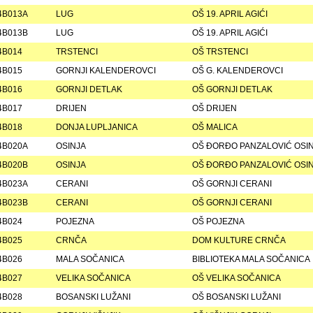
4B013A
LUG
OŠ 19. APRIL AGIĆI
4B013B
LUG
OŠ 19. APRIL AGIĆI
4B014
TRSTENCI
OŠ TRSTENCI
4B015
GORNJI KALENDEROVCI
OŠ G. KALENDEROVCI
4B016
GORNJI DETLAK
OŠ GORNJI DETLAK
4B017
DRIJEN
OŠ DRIJEN
4B018
DONJA LUPLJANICA
OŠ MALICA
4B020A
OSINJA
OŠ ÐORÐO PANZALOVIĆ OSI
4B020B
OSINJA
OŠ ÐORÐO PANZALOVIĆ OSI
4B023A
CERANI
OŠ GORNJI CERANI
4B023B
CERANI
OŠ GORNJI CERANI
4B024
POJEZNA
OŠ POJEZNA
4B025
CRNČA
DOM KULTURE CRNČA
4B026
MALA SOČANICA
BIBLIOTEKA MALA SOČANICA
4B027
VELIKA SOČANICA
OŠ VELIKA SOČANICA
4B028
BOSANSKI LUŽANI
OŠ BOSANSKI LUŽANI