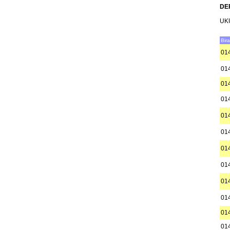
DE
UK
Bir
01
01
01
01
01
01
01
01
01
01
01
01