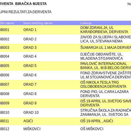
RVENTA BIRAČKA MJESTA
N
UPNI REZULTATI ZA DERVENTA
ačko mjesto
Naziv biračkog mjesta
Lokacija
DOM ZDRAVLJA, UL
4B001
GRAD 1
KARAÐORÐEVA, DERVENTA
ZAVOD ZA SLIJEPA I SLABOVI
4B002
GRAD 2
LICA, UL.STEVANA NEMA
4B003
GRAD 3
ŠUMARIJA UL.1.MAJA DERVE
DJEČIJE OBDANIŠTE, UL.
4B004
GRAD 4
MLADENA STOJANOVIĆA
PAVLOVIĆ INTERNACIONAL
4B005
GRAD 5
BANKA, UL. M.B.BELOG DER
FOND ZDRAVSTVENE ZAŠTIT
4B006
GRAD 6
UL.M.STOJANOVIĆA DERVEN
OŠ NIKOLA TESLA TRG
4B007
GRAD 7
OSLOBOÐENJA DERVENTA
FOND PIO, UL.CARA LAZARA
4B008
GRAD 8
DERVENTA
OŠ 19 APRIL UL.SVETOG SAV
4B009
GRAD 9
DERVENTA
STRUČNA ŠKOLA ZA RADNIČ
4B010
GRAD 10
ZANIMANJA, UL. SVETOG SA
4B011
AGIĆI
OŠ 19 APRIL , AGIĆI
4B012
MIŠKOVCI
OŠ MIŠKOVCI