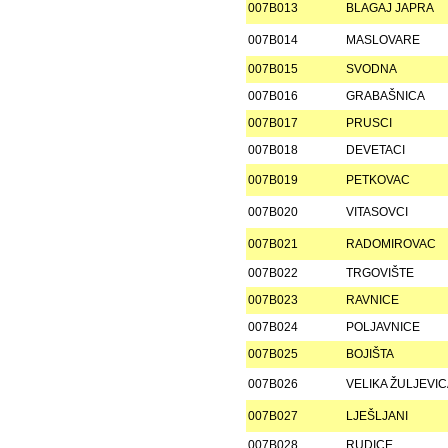
007B013
BLAGAJ JAPRA
007B014
MASLOVARE
007B015
SVODNA
007B016
GRABAŠNICA
007B017
PRUSCI
007B018
DEVETACI
007B019
PETKOVAC
007B020
VITASOVCI
007B021
RADOMIROVAC
007B022
TRGOVIŠTE
007B023
RAVNICE
007B024
POLJAVNICE
007B025
BOJIŠTA
007B026
VELIKA ŽULJEVI
007B027
LJEŠLJANI
007B028
RUDICE