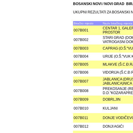
BOSANSKI NOVI / NOVI GRAD BI
UKUPNI REZULTATI ZA BOSANSKI N
Biračko mjesto
Naziv biračkog mjesta
CENTAR 1, GALER
007B001
PROSTOR
STARI GRAD (DO
007B002
VATROGASNI DO
007B003
CAPRAG (O.Š."V
007B004
URIJE (O.Š."VUK
007B005
MLAKVE (Š.C.Ð.
007B006
VIDORIJA (Š.C.
JABLANICA (DRU
007B007
JABLANICA)NICA 
PREKOSANJE (R
007B008
D.D."KOZARAPRE
007B009
DOBRLJIN
007B010
KULJANI
007B011
DONJE VODIČEV
007B012
DONJI AGIĆI