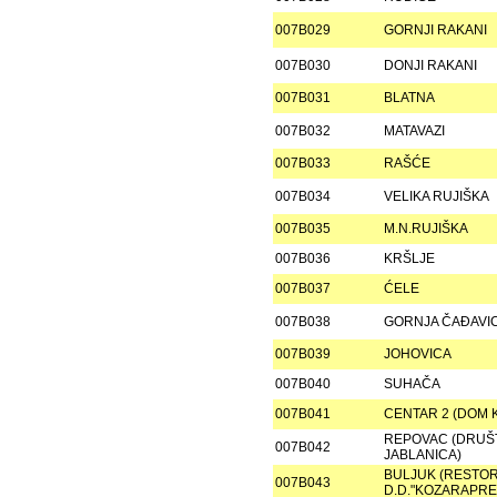
007B029
GORNJI RAKANI
007B030
DONJI RAKANI
007B031
BLATNA
007B032
MATAVAZI
007B033
RAŠĆE
007B034
VELIKA RUJIŠKA
007B035
M.N.RUJIŠKA
007B036
KRŠLJE
007B037
ĆELE
007B038
GORNJA ČAÐAVI
007B039
JOHOVICA
007B040
SUHAČA
007B041
CENTAR 2 (DOM 
REPOVAC (DRUŠ
007B042
JABLANICA)
BULJUK (RESTO
007B043
D.D."KOZARAPRE